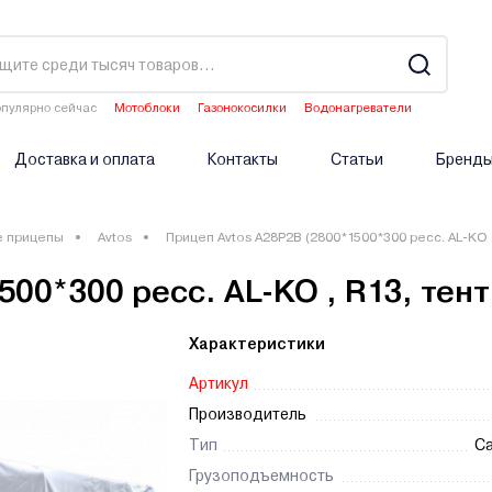
пулярно сейчас
Мотоблоки
Газонокосилки
Водонагреватели
Аэраторы
Опрыскиватели аккумуляторные
Доставка и оплата
Контакты
Статьи
Бренд
е прицепы
Avtos
Прицеп Avtos A28P2B (2800*1500*300 ресс. AL-KO ,
00*300 ресс. AL-KO , R13, тен
Характеристики
Артикул
Производитель
Тип
С
Грузоподъемность