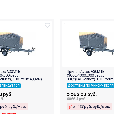
vtos А30М1В
Прицеп Avtos А30М1В
0х300 ресс.
(3000х1300х300 ресс.
2лист), R13, тент 400мм)
3302(ГАЗ-2лист), R13, тент
ЗАВИДУЕТСЯ
ДОСТАВИМ ПО МИНСКУ БЕСПЛ
0 руб.
5 565.50 руб.
уб.
6066.4 руб.
 руб. руб./мес.
от 137 руб. руб./мес.
плектация