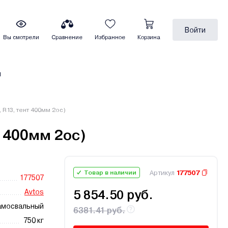
Войти
Вы смотрели
Сравнение
Избранное
Корзина
ы
 R13, тент 400мм 2ос)
т 400мм 2ос)
Артикул
177507
Товар в наличии
177507
Avtos
5 854.50 руб.
амосвальный
6381.41 руб.
750 кг