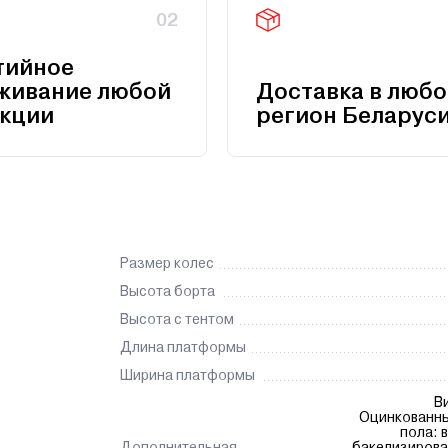
02
тийное
живание любой
Доставка в любо
кции
регион Беларус
Размер колес
Высота борта
Высота с тентом
Длина платформы
Ширина платформы
В
Оцинкованны
пола: 
Дополнительная
бакелизирова