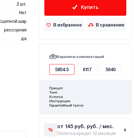
2 шт.
Купить
Нет
сцепной шар
В избранное
В сравнение
рессорная
да
Варианты комплектаций
5854.5
6117
5640
Прицеп
Тент
Колеса
Инструкция
Гарантийный талон
от 145 руб. руб. / мес.
Оплата в кредит 12 месяцев