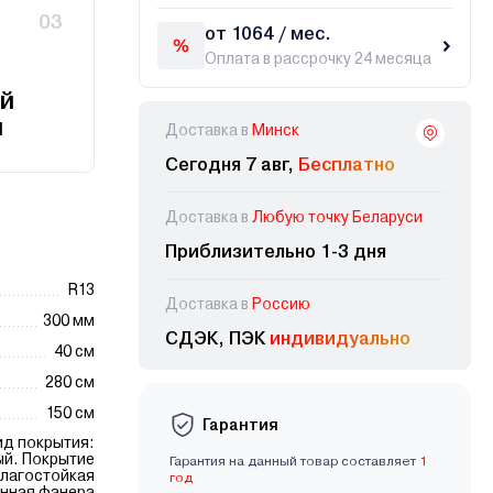
03
от 1064 / мес.
Оплата в рассрочку 24 месяца
й
и
Доставка в
Минск
Сегодня 7 авг,
Бесплатно
Доставка в
Любую точку Беларуси
Приблизительно 1-3 дня
R13
Доставка в
Россию
300 мм
СДЭК, ПЭК
индивидуально
40 см
280 см
150 см
Гарантия
ид покрытия:
й. Покрытие
Гарантия на данный товар составляет
1
влагостойкая
год
нная фанера