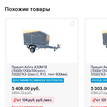
Похожие товары
Прицеп Avtos А30М1В
Прицеп A
(3000х1300х300 ресс.
(3000х130
3302(ГАЗ-2лист), R13, тент 800мм)
3302(ГАЗ-
ДОСТАВИМ ПО МИНСКУ БЕСПЛАТНО
СОСЕД ОБ
5 408.00 руб.
5 303.0
5894.72 руб.
5780.27 р
от 134 руб. руб./мес.
от 131
Еще 2 комплектации
Еще 1 ком