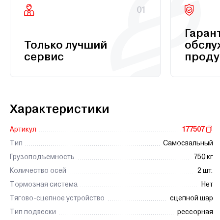
01
Гаран
Только лучший
обслу
сервис
проду
Характеристики
Артикул
177507
Тип
Самосвальный
Грузоподъемность
750 кг
Количество осей
2 шт.
Тормозная система
Нет
Тягово-сцепное устройство
сцепной шар
Тип подвески
рессорная