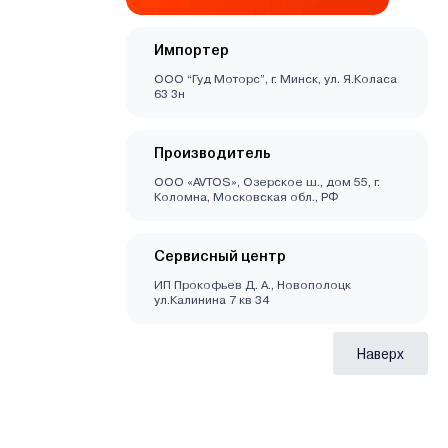
Импортер
ООО “Гуд Моторс”, г. Минск, ул. Я.Коласа
63 3н
Производитель
ООО «AVTOS», Озерское ш., дом 55, г.
Коломна, Московская обл., РФ
Сервисный центр
ИП Прокофьев Д. А., Новополоцк
ул.Калинина 7 кв 34
Наверх