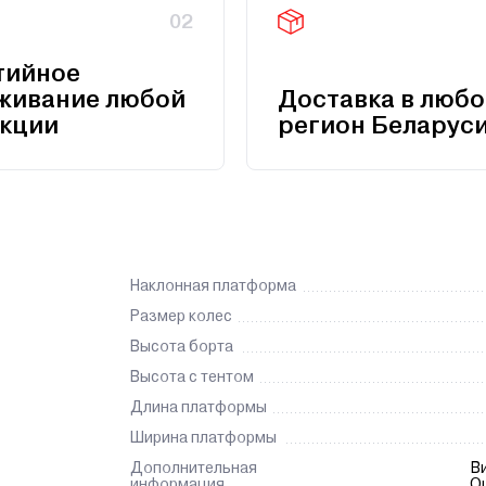
02
тийное
живание любой
Доставка в любо
кции
регион Беларус
Наклонная платформа
Размер колес
Высота борта
Высота с тентом
Длина платформы
Ширина платформы
Дополнительная
В
информация
О