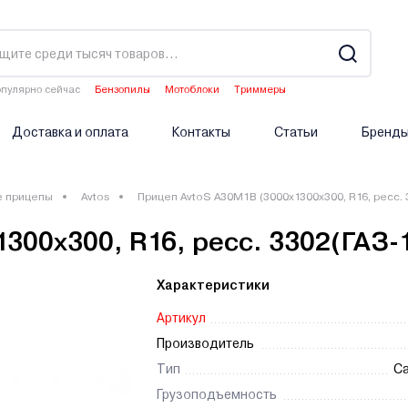
пулярно сейчас
Бензопилы
Мотоблоки
Триммеры
Газонокосилки
Культиваторы
Доставка и оплата
Контакты
Статьи
Бренд
е прицепы
Avtos
Прицеп AvtoS А30М1В (3000x1300x300, R16, ресс. 
300x300, R16, ресс. 3302(ГАЗ-
Характеристики
Артикул
Производитель
Тип
С
Грузоподъемность