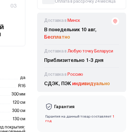
Оплата в рассрочку 24 месяца
03
Доставка в
Минск
й
В понедельник 10 авг,
и
Бесплатно
Доставка в
Любую точку Беларуси
Приблизительно 1-3 дня
Доставка в
Россию
да
СДЭК, ПЭК
индивидуально
R16
300 мм
120 см
Гарантия
300 см
Гарантия на данный товар составляет
1
130 см
год
ид покрытия:
цинкованный