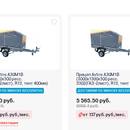
vtos А30М1В
Прицеп Avtos А30М1В
0х300 ресс.
(3000х1300х300 ресс.
2лист), R13, тент 400мм)
3302(ГАЗ-2лист), R13, тент
 ПО МИНСКУ БЕСПЛАТНО
ДОСТАВИМ ПО МИНСКУ БЕСПЛ
0 руб.
5 565.50 руб.
уб.
6066.4 руб.
 руб. руб./мес.
от 137 руб. руб./мес.
плектация