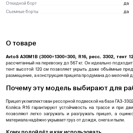
Откидной борт
да
Съемные борты
да
О товаре
AvtoS А30М1В (3000×1300×300, R16, ресс. 3302, тент 1
рассчитанный на перевозку до 567 кг. Он идеально подходит
тент высотой 120 см позволяет укрыть даже объёмные пре
размещение, а конструкция прицепа продумана до мелочей 
Почему эту модель выбирают для ра
Прицеп укомплектован рессорной подвеской на базе ГАЗ-3302 (
Колёса R16 гарантируют устойчивость на трассе и при д
позволяют легко загружать и разгружать прицеп, а оцин
материала надёжно укрывает груз от дождя, снега и пыли.
Кому подойдёт и как использовать