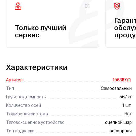
01
Гаран
Только лучший
обслу
сервис
проду
Характеристики
Артикул
156387
Тип
Самосвальный
Грузоподъемность
567 кг
Количество осей
1 шт.
Тормозная система
Нет
Тягово-сцепное устройство
сцепной шар
Тип подвески
рессорная