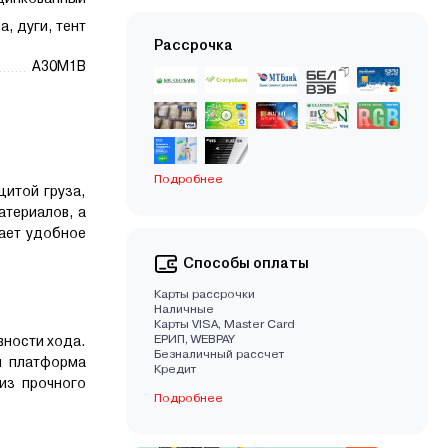
а, дуги, тент
Рассрочка
А30М1В
Подробнее
итой груза,
атериалов, а
ает удобное
Способы оплаты
Карты рассрочки
Наличные
Карты VISA, Master Card
EРИП, WEBPAY
вности хода.
Безналичный рассчет
я платформа
Кредит
из прочного
Подробнее