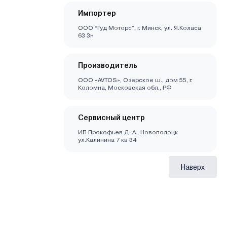
Импортер
ООО “Гуд Моторс”, г. Минск, ул. Я.Коласа
63 3н
Производитель
ООО «AVTOS», Озерское ш., дом 55, г.
Коломна, Московская обл., РФ
Сервисный центр
ИП Прокофьев Д. А., Новополоцк
ул.Калинина 7 кв 34
Наверх