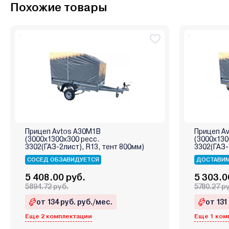
Похожие товары
Прицеп Avtos А30М1В
Прицеп A
(3000х1300х300 ресс.
(3000х130
3302(ГАЗ-2лист), R13, тент 800мм)
3302(ГАЗ-
СОСЕД ОБЗАВИДУЕТСЯ
ДОСТАВИМ
5 408.00 руб.
5 303.0
5894.72 руб.
5780.27 р
от 134 руб. руб./мес.
от 131
Еще 2 комплектации
Еще 1 ком