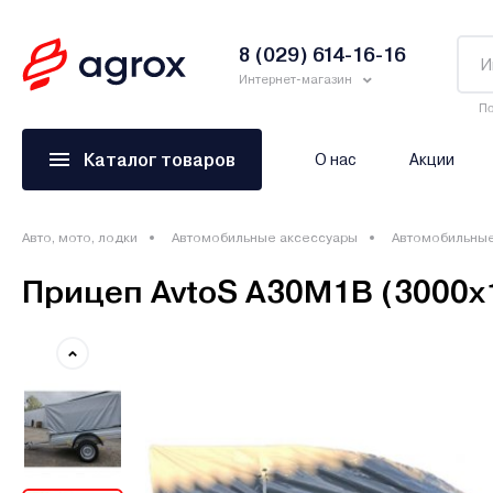
8 (029) 614-16-16
Интернет-магазин
По
Каталог товаров
О нас
Акции
Авто, мото, лодки
Автомобильные аксессуары
Автомобильны
Прицеп AvtoS А30М1В (3000x1