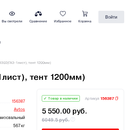
Войти
Вы смотрели
Сравнение
Избранное
Корзина
ы
3302(ГАЗ-1лист), тент 1200мм)
1лист), тент 1200мм)
Артикул
156387
Товар в наличии
156387
Avtos
5 550.00 руб.
амосвальный
6049.5 руб.
567 кг