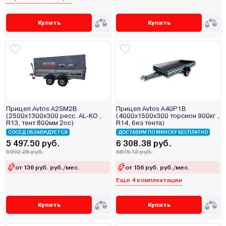
Купить
Купить
Прицеп Avtos А25М2В
Прицеп Avtos A40P1B
(2500х1300х300 ресс. AL-KO ,
(4000х1500х300 торсион 900кг ,
R13, тент 800мм 2ос)
R14, без тента)
СОСЕД ОБЗАВИДУЕТСЯ
ДОСТАВИМ ПО МИНСКУ БЕСПЛАТНО
5 497.50 руб.
6 308.38 руб.
5992.28 руб.
6876.13 руб.
от 136 руб. руб./мес.
от 156 руб. руб./мес.
Еще 4 комплектации
Купить
Купить