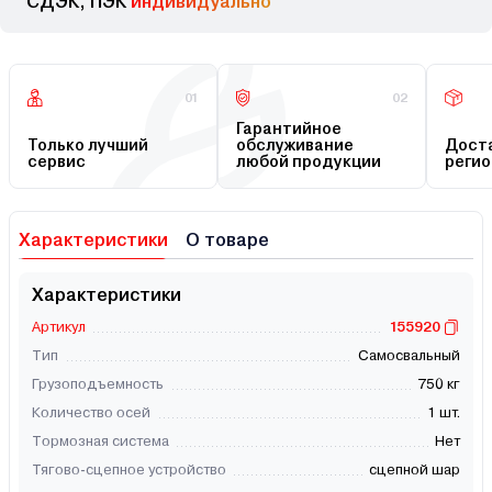
СДЭК, ПЭК
индивидуально
01
02
Гарантийное
Только лучший
обслуживание
Доста
сервис
любой продукции
регио
Характеристики
О товаре
Характеристики
Артикул
155920
Тип
Самосвальный
Грузоподъемность
750 кг
Количество осей
1 шт.
Тормозная система
Нет
Тягово-сцепное устройство
сцепной шар