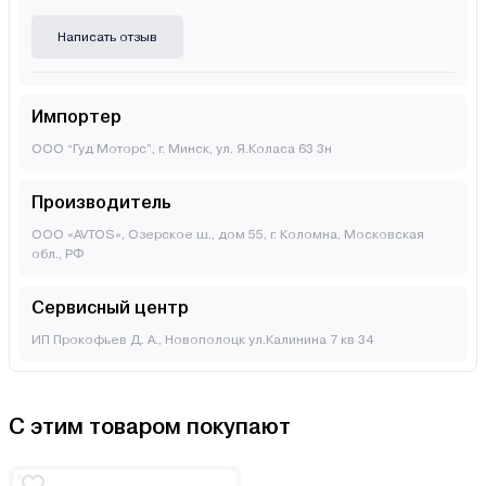
Написать отзыв
Импортер
ООО “Гуд Моторс”, г. Минск, ул. Я.Коласа 63 3н
Производитель
ООО «AVTOS», Озерское ш., дом 55, г. Коломна, Московская
обл., РФ
Сервисный центр
ИП Прокофьев Д. А., Новополоцк ул.Калинина 7 кв 34
С этим товаром покупают