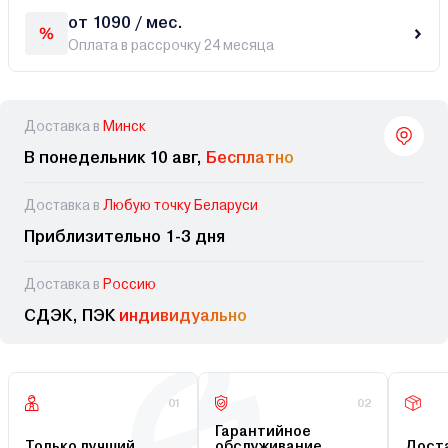
от 1090 / мес.
Оплата в рассрочку 24 месяца
Доставка в
Минск
В понедельник 10 авг,
Бесплатно
Доставка в
Любую точку Беларуси
Приблизительно 1-3 дня
Доставка в
Россию
СДЭК, ПЭК
индивидуально
01
02
Гарантийное
Только лучший
обслуживание
Доста