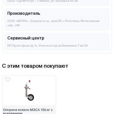
ООО “Гуд Моторс”, г. Минск, ул. Я.Коласа 63 3н
Производитель
ООО «AVTOS», Озерское ш., дом 55, г. Коломна, Московская
обл., РФ
Сервисный центр
ИП Прокофьев Д. А., Новополоцк ул.Калинина 7 кв 34
С этим товаром покупают
Опорное колесо МЗСА 150 кг с
креплением