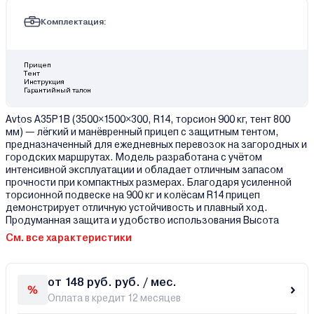
Комплектация:
Прицеп
Тент
Инструкция
Гарантийный талон
Avtos A35P1B (3500×1500×300, R14, торсион 900 кг, тент 800
мм) — лёгкий и манёвренный прицеп с защитным тентом,
предназначенный для ежедневных перевозок на загородных и
городских маршрутах. Модель разработана с учётом
интенсивной эксплуатации и обладает отличным запасом
прочности при компактных размерах. Благодаря усиленной
торсионной подвеске на 900 кг и колёсам R14 прицеп
демонстрирует отличную устойчивость и плавный ход.
Продуманная защита и удобство использования Высота
См. все характеристики
от 148 руб. руб. / мес.
Оплата в кредит 12 месяцев