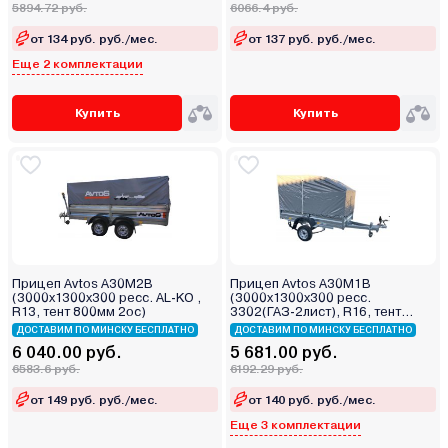
5894.72 руб.
6066.4 руб.
от 134 руб. руб./мес.
от 137 руб. руб./мес.
Еще 2 комплектации
Купить
Купить
Прицеп Avtos А30М2В
Прицеп Avtos А30М1В
(3000х1300х300 ресс. AL-KO ,
(3000х1300х300 ресс.
R13, тент 800мм 2ос)
3302(ГАЗ-2лист), R16, тент
400мм)
ДОСТАВИМ ПО МИНСКУ БЕСПЛАТНО
ДОСТАВИМ ПО МИНСКУ БЕСПЛАТНО
6 040.00 руб.
5 681.00 руб.
6583.6 руб.
6192.29 руб.
от 149 руб. руб./мес.
от 140 руб. руб./мес.
Еще 3 комплектации