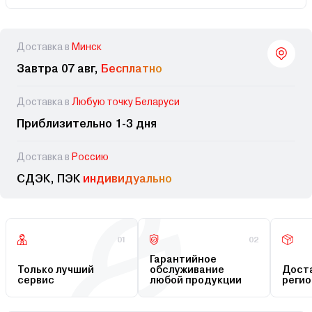
Доставка в
Минск
Завтра 07 авг,
Бесплатно
Доставка в
Любую точку Беларуси
Приблизительно 1-3 дня
Доставка в
Россию
СДЭК, ПЭК
индивидуально
01
02
Гарантийное
Только лучший
обслуживание
Доста
сервис
любой продукции
регио