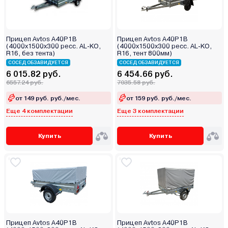
Прицеп Avtos A40P1B
Прицеп Avtos A40P1B
(4000х1500х300 ресс. AL-KO,
(4000х1500х300 ресс. AL-KO,
R16, без тента)
R16, тент 800мм)
СОСЕД ОБЗАВИДУЕТСЯ
СОСЕД ОБЗАВИДУЕТСЯ
6 015.82 руб.
6 454.66 руб.
6557.24 руб.
7035.58 руб.
от 149 руб. руб./мес.
от 159 руб. руб./мес.
Еще 4 комплектации
Еще 3 комплектации
Купить
Купить
Прицеп Avtos A40P1B
Прицеп Avtos A40P1B