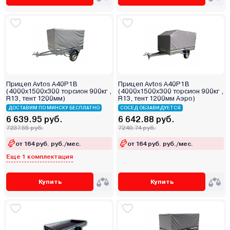
Прицеп Avtos A40P1B
Прицеп Avtos A40P1B
(4000х1500х300 торсион 900кг ,
(4000х1500х300 торсион 900кг ,
R13, тент 1200мм)
R13, тент 1200мм Аэро)
ДОСТАВИМ ПО МИНСКУ БЕСПЛАТНО
СОСЕД ОБЗАВИДУЕТСЯ
6 639.95 руб.
6 642.88 руб.
7237.55 руб.
7240.74 руб.
от 164 руб. руб./мес.
от 164 руб. руб./мес.
Еще 1 комплектация
Купить
Купить