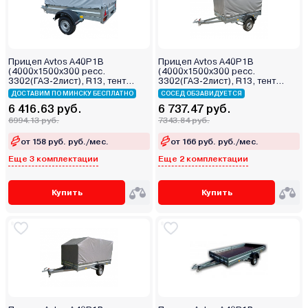
Прицеп Avtos A40P1B
Прицеп Avtos A40P1B
(4000х1500х300 ресс.
(4000х1500х300 ресс.
3302(ГАЗ-2лист), R13, тент
3302(ГАЗ-2лист), R13, тент
400мм)
1200мм)
ДОСТАВИМ ПО МИНСКУ БЕСПЛАТНО
СОСЕД ОБЗАВИДУЕТСЯ
6 416.63 руб.
6 737.47 руб.
6994.13 руб.
7343.84 руб.
от 158 руб. руб./мес.
от 166 руб. руб./мес.
Еще 3 комплектации
Еще 2 комплектации
Купить
Купить