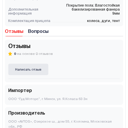
Покрытие пола: Влагостойкая
Дополнительная
бакелизированная фанера
информация
9мм
Комплектация прицепа
колеса, дуги, тент
Отзывы
Вопросы
Отзывы
0
на основе 0 отзывов
Написать отзыв
Импортер
ООО “Гуд Моторс”, г. Минск, ул. Я.Коласа 63 3н
Производитель
ООО «AVTOS», Озерское ш., дом 55, г. Коломна, Московская
обл., РФ