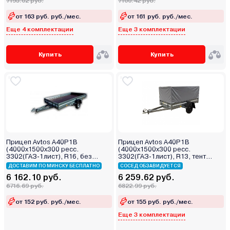
7195.02 руб.
7100.42 руб.
от 163 руб. руб./мес.
от 161 руб. руб./мес.
Еще 4 комплектации
Еще 3 комплектации
Купить
Купить
Прицеп Avtos A40P1B
Прицеп Avtos A40P1B
(4000х1500х300 ресс.
(4000х1500х300 ресс.
3302(ГАЗ-1лист), R16, без
3302(ГАЗ-1лист), R13, тент
тента)
800мм)
ДОСТАВИМ ПО МИНСКУ БЕСПЛАТНО
СОСЕД ОБЗАВИДУЕТСЯ
6 162.10 руб.
6 259.62 руб.
6716.69 руб.
6822.99 руб.
от 152 руб. руб./мес.
от 155 руб. руб./мес.
Еще 3 комплектации