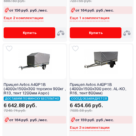
6887.83 руб.
7237.55 руб.
от 156 руб. руб./мес.
от 164 руб. руб./мес.
Еще 2 комплектации
Еще 1 комплектация
Купить
Купить
Прицеп Avtos A40P1B
Прицеп Avtos A40P1B
(4000х1500х300 торсион 900кг ,
(4000х1500х300 ресс. AL-KO,
R13, тент 1200мм Аэро)
R16, тент 800мм)
ДОСТАВИМ ПО МИНСКУ БЕСПЛАТНО
СОСЕД ОБЗАВИДУЕТСЯ
6 642.88 руб.
6 454.66 руб.
7240.74 руб.
7035.58 руб.
от 164 руб. руб./мес.
от 159 руб. руб./мес.
Еще 3 комплектации