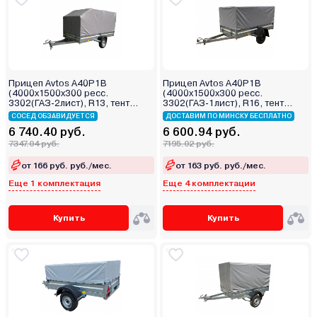
Прицеп Avtos A40P1B
Прицеп Avtos A40P1B
(4000х1500х300 ресс.
(4000х1500х300 ресс.
3302(ГАЗ-2лист), R13, тент
3302(ГАЗ-1лист), R16, тент
1200мм Аэро)
800мм)
СОСЕД ОБЗАВИДУЕТСЯ
ДОСТАВИМ ПО МИНСКУ БЕСПЛАТНО
6 740.40 руб.
6 600.94 руб.
7347.04 руб.
7195.02 руб.
от 166 руб. руб./мес.
от 163 руб. руб./мес.
Еще 1 комплектация
Еще 4 комплектации
Купить
Купить