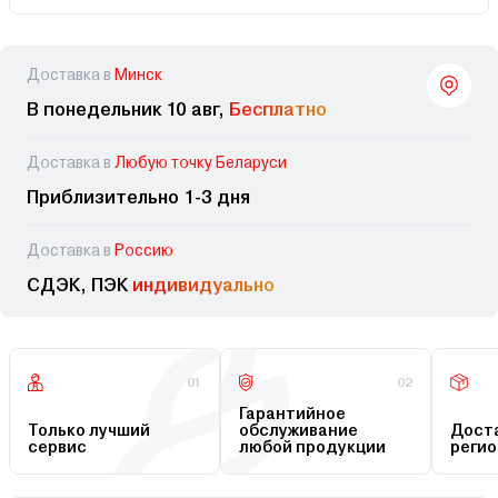
Доставка в
Минск
В понедельник 10 авг,
Бесплатно
Доставка в
Любую точку Беларуси
Приблизительно 1-3 дня
Доставка в
Россию
СДЭК, ПЭК
индивидуально
01
02
Гарантийное
Только лучший
обслуживание
Доста
сервис
любой продукции
регио