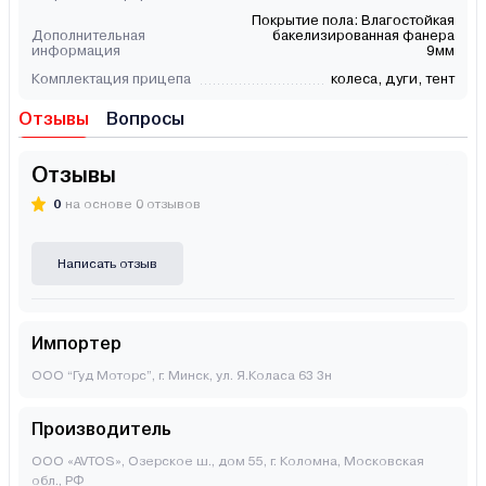
Покрытие пола: Влагостойкая
Дополнительная
бакелизированная фанера
информация
9мм
Комплектация прицепа
колеса, дуги, тент
Отзывы
Вопросы
Отзывы
0
на основе 0 отзывов
Написать отзыв
Импортер
ООО “Гуд Моторс”, г. Минск, ул. Я.Коласа 63 3н
Производитель
ООО «AVTOS», Озерское ш., дом 55, г. Коломна, Московская
обл., РФ