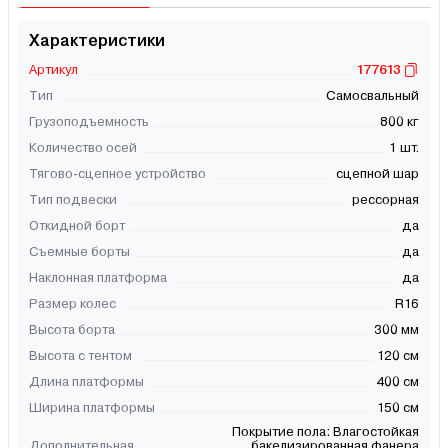
Характеристики
Артикул
177613
Тип
Самосвальный
Грузоподъемность
800 кг
Количество осей
1 шт.
Тягово-сцепное устройство
сцепной шар
Тип подвески
рессорная
Откидной борт
да
Съемные борты
да
Наклонная платформа
да
Размер колес
R16
Высота борта
300 мм
Высота с тентом
120 см
Длина платформы
400 см
Ширина платформы
150 см
Покрытие пола: Влагостойкая
Дополнительная
бакелизированная фанера