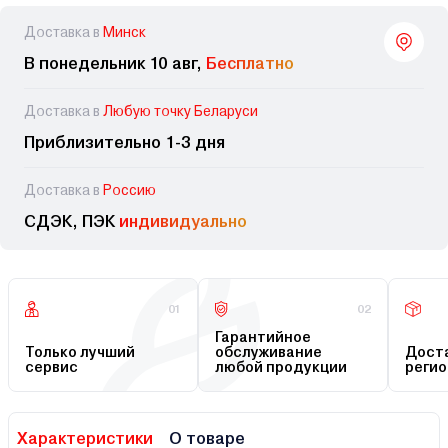
Доставка в
Минск
В понедельник 10 авг,
Бесплатно
Доставка в
Любую точку Беларуси
Приблизительно 1-3 дня
Доставка в
Россию
СДЭК, ПЭК
индивидуально
01
02
Гарантийное
Только лучший
обслуживание
Доста
сервис
любой продукции
регио
Характеристики
О товаре