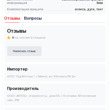
информация
9мм
Комплектация прицепа
колеса, дуги, тент
Отзывы
Вопросы
Отзывы
0
на основе 0 отзывов
Написать отзыв
Импортер
ООО “Гуд Моторс”, г. Минск, ул. Я.Коласа 63 3н
Производитель
ООО «AVTOS», Озерское ш., дом 55, г. Коломна, Московская
обл., РФ