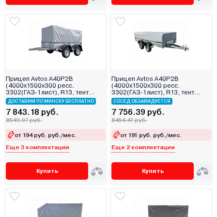
Прицеп Avtos A40P2B
Прицеп Avtos A40P2B
(4000х1500х300 ресс.
(4000х1500х300 ресс.
3302(ГАЗ-1лист), R13, тент
3302(ГАЗ-1лист), R13, тент
800мм 2ос)
400мм 2ос)
ДОСТАВИМ ПО МИНСКУ БЕСПЛАТНО
СОСЕД ОБЗАВИДУЕТСЯ
7 843.18 руб.
7 756.39 руб.
8549.07 руб.
8454.47 руб.
от 194 руб. руб./мес.
от 191 руб. руб./мес.
Еще 3 комплектации
Еще 2 комплектации
Купить
Купить