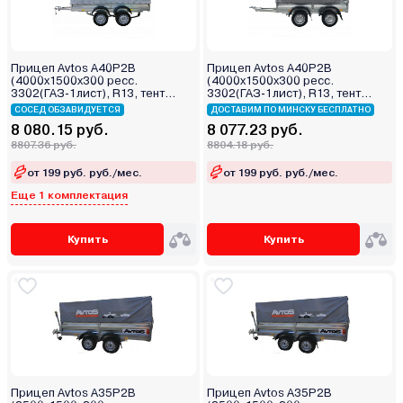
Прицеп Avtos A40P2B
Прицеп Avtos A40P2B
(4000х1500х300 ресс.
(4000х1500х300 ресс.
3302(ГАЗ-1лист), R13, тент
3302(ГАЗ-1лист), R13, тент
1200мм Аэро 2ос)
1200мм 2ос)
СОСЕД ОБЗАВИДУЕТСЯ
ДОСТАВИМ ПО МИНСКУ БЕСПЛАТНО
8 080.15 руб.
8 077.23 руб.
8807.36 руб.
8804.18 руб.
от 199 руб. руб./мес.
от 199 руб. руб./мес.
Еще 1 комплектация
Купить
Купить
Прицеп Avtos A35P2B
Прицеп Avtos A35P2B