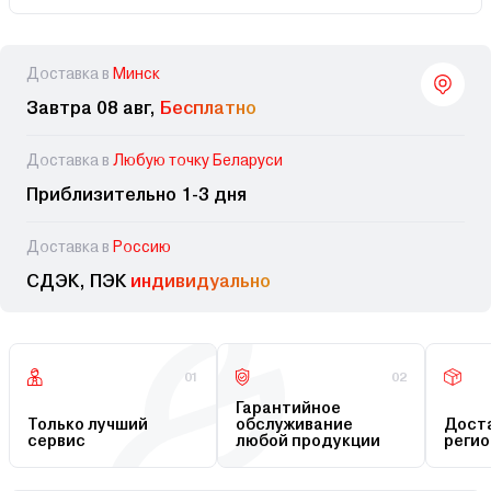
Доставка в
Минск
Завтра 08 авг,
Бесплатно
Доставка в
Любую точку Беларуси
Приблизительно 1-3 дня
Доставка в
Россию
СДЭК, ПЭК
индивидуально
01
02
Гарантийное
Только лучший
обслуживание
Доста
сервис
любой продукции
регио