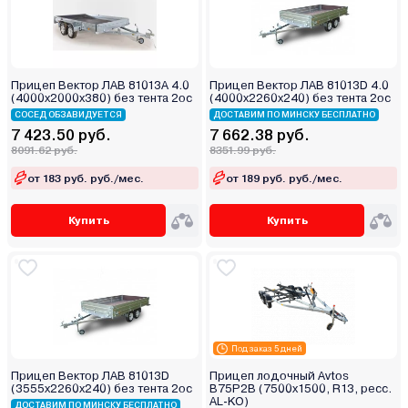
Прицеп Вектор ЛАВ 81013А 4.0
Прицеп Вектор ЛАВ 81013D 4.0
(4000х2000х380) без тента 2ос
(4000х2260х240) без тента 2ос
СОСЕД ОБЗАВИДУЕТСЯ
ДОСТАВИМ ПО МИНСКУ БЕСПЛАТНО
7 423.50 руб.
7 662.38 руб.
8091.62 руб.
8351.99 руб.
от 183 руб. руб./мес.
от 189 руб. руб./мес.
Купить
Купить
Под заказ 5 дней
Прицеп Вектор ЛАВ 81013D
Прицеп лодочный Avtos
(3555х2260х240) без тента 2ос
B75P2B (7500х1500, R13, ресс.
AL-KO)
ДОСТАВИМ ПО МИНСКУ БЕСПЛАТНО