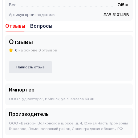
Вес
745 кг
Артикул производителя
ЛАВ 81014ВВ
Отзывы
Вопросы
Отзывы
0
на основе 0 отзывов
Написать отзыв
Импортер
ООО “Гуд Моторс”, г. Минск, ул. Я.Коласа 63 3н
Производитель
ООО «Вектор», Волхонское шоссе, д. 4, Южная Часть Промзоны
Горелово, Ломоносовский район, Ленинградская область, РФ