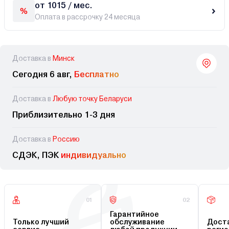
от 1015 / мес.
Оплата в рассрочку 24 месяца
Доставка в
Минск
Сегодня 6 авг,
Бесплатно
Доставка в
Любую точку Беларуси
Приблизительно 1-3 дня
Доставка в
Россию
СДЭК, ПЭК
индивидуально
01
02
Гарантийное
Только лучший
обслуживание
Доста