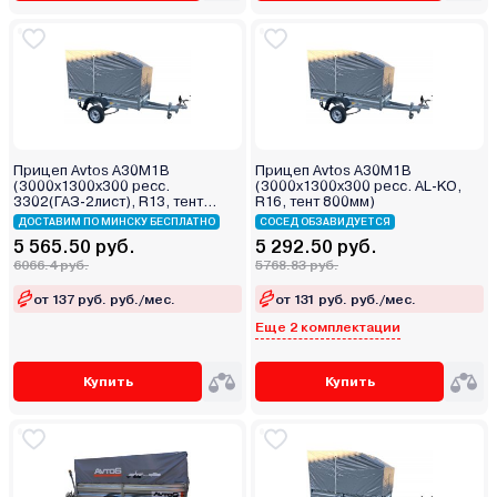
Прицеп Avtos А30М1В
Прицеп Avtos А30М1В
(3000х1300х300 ресс.
(3000х1300х300 ресс. AL-KO,
3302(ГАЗ-2лист), R13, тент
R16, тент 800мм)
1200мм)
ДОСТАВИМ ПО МИНСКУ БЕСПЛАТНО
СОСЕД ОБЗАВИДУЕТСЯ
5 565.50 руб.
5 292.50 руб.
6066.4 руб.
5768.83 руб.
от 137 руб. руб./мес.
от 131 руб. руб./мес.
Еще 2 комплектации
Купить
Купить