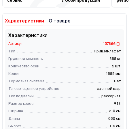
сервис
любой продукции
регио
Характеристики
О товаре
Характеристики
Артикул
157866
Тип
Прицеп-лафет
Грузоподъемность
388 кг
Количество осей
2 шт.
Колея
1888 мм
Тормозная система
Нет
Тягово-сцепное устройство
сцепной шар
Тип подвески
рессорная
Размер колес
R13
Ширина
210 см
Длина
660 см
Высота
116 см