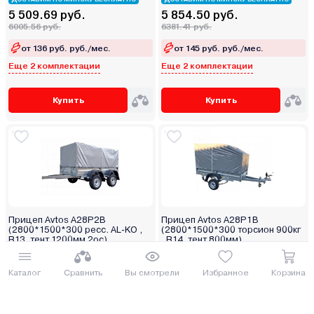
5 509.69 руб.
5 854.50 руб.
6005.56 руб.
6381.41 руб.
от 136 руб. руб./мес.
от 145 руб. руб./мес.
Еще 2 комплектации
Еще 2 комплектации
Купить
Купить
Прицеп Avtos A28P2B
Прицеп Avtos A28P1B
(2800*1500*300 ресс. AL-KO ,
(2800*1500*300 торсион 900кг
R13, тент 1200мм 2ос)
, R14, тент 800мм)
ДОСТАВИМ ПО МИНСКУ БЕСПЛАТНО
СОСЕД ОБЗАВИДУЕТСЯ
6 117.00 руб.
5 604.35 руб.
Каталог
Сравнить
Вы смотрели
Избранное
Корзина
6667.53 руб.
6108.74 руб.
от 151 руб. руб./мес.
от 138 руб. руб./мес.