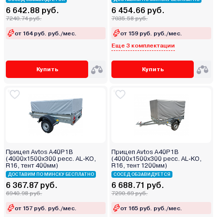
6 642.88 руб.
6 454.66 руб.
7240.74 руб.
7035.58 руб.
от 164 руб. руб./мес.
от 159 руб. руб./мес.
Еще 3 комплектации
Купить
Купить
Прицеп Avtos A40P1B
Прицеп Avtos A40P1B
(4000х1500х300 ресс. AL-KO,
(4000х1500х300 ресс. AL-KO,
R16, тент 400мм)
R16, тент 1200мм)
ДОСТАВИМ ПО МИНСКУ БЕСПЛАТНО
СОСЕД ОБЗАВИДУЕТСЯ
6 367.87 руб.
6 688.71 руб.
6940.98 руб.
7290.69 руб.
от 157 руб. руб./мес.
от 165 руб. руб./мес.