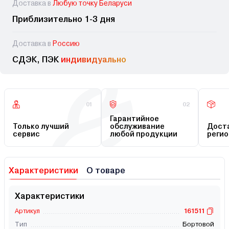
Доставка в
Любую точку Беларуси
Приблизительно 1-3 дня
Доставка в
Россию
СДЭК, ПЭК
индивидуально
01
02
Гарантийное
Только лучший
обслуживание
Доста
сервис
любой продукции
регио
Характеристики
О товаре
Характеристики
Артикул
161511
Тип
Бортовой