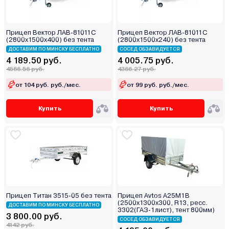
Прицеп Вектор ЛАВ-81011С
Прицеп Вектор ЛАВ-81011С
(2800х1500х400) без тента
(2800x1500x240) без тента
ДОСТАВИМ ПО МИНСКУ БЕСПЛАТНО
СОСЕД ОБЗАВИДУЕТСЯ
4 189.50 руб.
4 005.75 руб.
4566.56 руб.
4366.27 руб.
от 104 руб. руб./мес.
от 99 руб. руб./мес.
Купить
Купить
Прицеп Титан 3515-05 без тента
Прицеп Avtos А25М1В
(2500х1300х300, R13, ресс.
ДОСТАВИМ ПО МИНСКУ БЕСПЛАТНО
3302(ГАЗ-1лист), тент 800мм)
3 800.00 руб.
СОСЕД ОБЗАВИДУЕТСЯ
4142 руб.