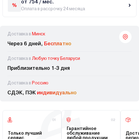
от 754 / мес.
Оплата в рассрочку 24 месяца
Доставка в
Минск
Через 6 дней,
Бесплатно
Доставка в
Любую точку Беларуси
Приблизительно 1-3 дня
Доставка в
Россию
СДЭК, ПЭК
индивидуально
01
02
Гарантийное
Только лучший
обслуживание
Доста
сервис
любой продукции
регио