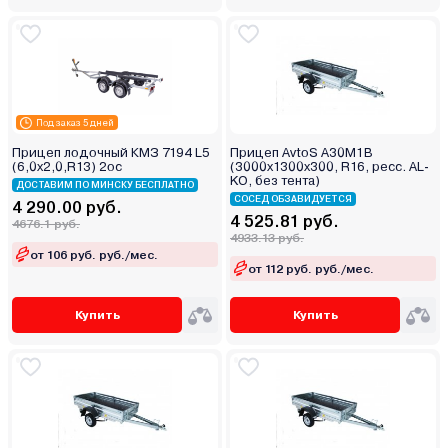
Под заказ 5 дней
Прицеп лодочный КМЗ 7194 L5
Прицеп AvtoS А30М1В
(6,0х2,0,R13) 2ос
(3000x1300x300, R16, ресс. AL-
KO, без тента)
ДОСТАВИМ ПО МИНСКУ БЕСПЛАТНО
СОСЕД ОБЗАВИДУЕТСЯ
4 290.00 руб.
4 525.81 руб.
4676.1 руб.
4933.13 руб.
от 106 руб. руб./мес.
от 112 руб. руб./мес.
Купить
Купить