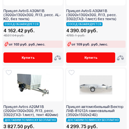
Прицеп AvtoS А30М1В
Прицеп AvtoS А30М1В
(3000x1300x300, R13, ресс. AL-
(3000x1300x300, R13, ресс.
KO, без тента)
3302(ГАЗ-1лист) без тента)
СОСЕД ОБЗАВИДУЕТСЯ
СОСЕД ОБЗАВИДУЕТСЯ
4 162.42 руб.
4 390.00 руб.
4537.04 руб.
4785.1 руб.
от 103 руб. руб./мес.
от 109 руб. руб./мес.
Купить
Купить
Прицеп Avtos A20M1B
Прицеп автомобильный Вектор
(2000х1300х300, R13, ресс.
ЛАВ-81012A самосвальный
3302(ГАЗ-1лист), тент 400мм)
(3500х1500х240)
ДОСТАВИМ ПО МИНСКУ БЕСПЛАТНО
ДОСТАВИМ ПО МИНСКУ БЕСПЛАТНО
3 827.50 руб.
4 299.75 руб.