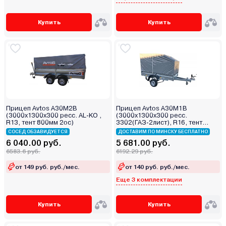
Купить
Купить
Прицеп Avtos А30М2В
Прицеп Avtos А30М1В
(3000х1300х300 ресс. AL-KO ,
(3000х1300х300 ресс.
R13, тент 800мм 2ос)
3302(ГАЗ-2лист), R16, тент
400мм)
СОСЕД ОБЗАВИДУЕТСЯ
ДОСТАВИМ ПО МИНСКУ БЕСПЛАТНО
6 040.00 руб.
5 681.00 руб.
6583.6 руб.
6192.29 руб.
от 149 руб. руб./мес.
от 140 руб. руб./мес.
Еще 3 комплектации
Купить
Купить