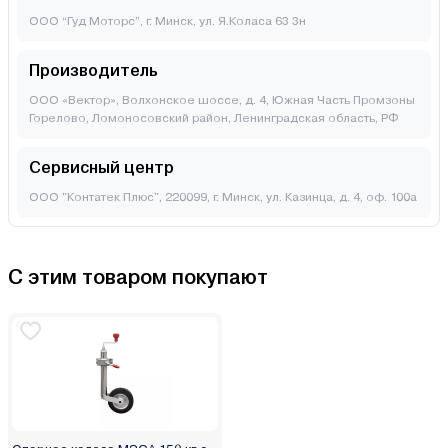
ООО “Гуд Моторс”, г. Минск, ул. Я.Коласа 63 3н
Производитель
ООО «Вектор», Волхонское шоссе, д. 4, Южная Часть Промзоны
Горелово, Ломоносовский район, Ленинградская область, РФ
Сервисный центр
ООО "Контатек Плюс", 220099, г. Минск, ул. Казинца, д. 4, оф. 100а
С этим товаром покупают