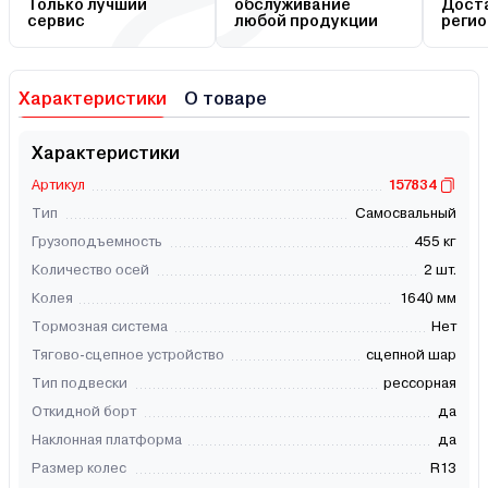
Только лучший
обслуживание
Доста
сервис
любой продукции
регио
Характеристики
О товаре
Характеристики
Артикул
157834
Тип
Самосвальный
Грузоподъемность
455 кг
Количество осей
2 шт.
Колея
1640 мм
Тормозная система
Нет
Тягово-сцепное устройство
сцепной шар
Тип подвески
рессорная
Откидной борт
да
Наклонная платформа
да
Размер колес
R13