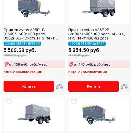
Прицеп Avtos A35P1B
Прицеп Avtos A28P2B
(3500*1500*300 ресс.
(2800*1500*300 ресс. AL-KO ,
3302(ГАЗ-1лист), R13, тент
R13, тент 400мм 2ос)
400мм)
СОСЕД ОБЗАВИДУЕТСЯ
СОСЕД ОБЗАВИДУЕТСЯ
5 509.69 руб.
5 854.50 руб.
6005.56 руб.
6381.41 руб.
от 136 руб. руб./мес.
от 145 руб. руб./мес.
Еще 2 комплектации
Еще 2 комплектации
Купить
Купить