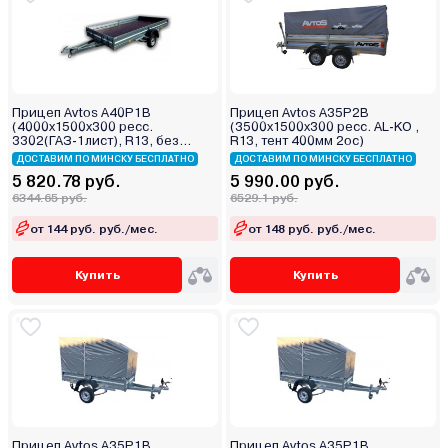
Прицеп Avtos A40P1B
Прицеп Avtos A35P2B
(4000х1500х300 ресс.
(3500х1500х300 ресс. AL-KO ,
3302(ГАЗ-1лист), R13, без
R13, тент 400мм 2ос)
тента)
ДОСТАВИМ ПО МИНСКУ БЕСПЛАТНО
ДОСТАВИМ ПО МИНСКУ БЕСПЛАТНО
5 820.78 руб.
5 990.00 руб.
6344.65 руб.
6529.1 руб.
от 144 руб. руб./мес.
от 148 руб. руб./мес.
Купить
Купить
Прицеп Avtos A35P1B
Прицеп Avtos A35P1B