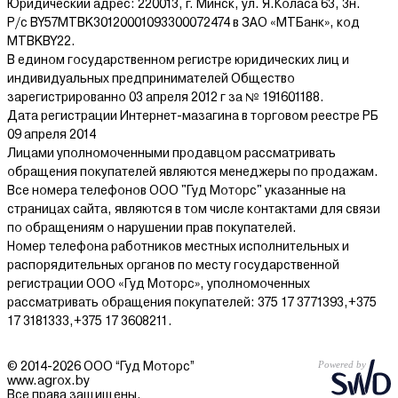
Юридический адрес: 220013, г. Минск, ул. Я.Коласа 63, 3н.
прямого нагрева?
Р/с BY57MTBK30120001093300072474 в ЗАО «МТБанк», код
MTBKBY22.
В нашем интернет-магазине agrox.by вы можете купить
В едином государственном регистре юридических лиц и
тепловые пушки
прямого нагрева в
рассрочку
или в кредит.
индивидуальных предпринимателей Общество
Также покупателям доступно несколько вариантов
зарегистрированно 03 апреля 2012 г за № 191601188.
единовременной
оплаты
: банковская карта, наличные,
Дата регистрации Интернет-мазагина в торговом реестре РБ
электронные деньги, безналичный расчет. Вы можете забрать
09 апреля 2014
товар самостоятельно из центра выдачи в Минске или
Лицами уполномоченными продавцом рассматривать
заказать доставку в любой город Беларуси.
обращения покупателей являются менеджеры по продажам.
Все номера телефонов ООО "Гуд Моторс" указанные на
страницах сайта, являются в том числе контактами для связи
по обращениям о нарушении прав покупателей.
Номер телефона работников местных исполнительных и
распорядительных органов по месту государственной
регистрации ООО «Гуд Моторс», уполномоченных
рассматривать обращения покупателей: 375 17 3771393,+375
17 3181333,+375 17 3608211.
© 2014-2026 ООО “Гуд Моторс”
www.agrox.by
Все права защищены.