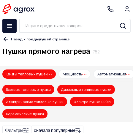
Назад к предыдущей странице
Пушки прямого нагрева
752
Виды тепловых пушек
Мощность
Автоматизация
Akvilon
ALTECO
Газовые тепловые пушки
Дизельные тепловые пушки
Asilak
Aurora
Электрические тепловые пушки
Электро пушки 220 В
Ayger
Керамические пушки
Ballu
Ballu-Biemmedue
Фильтры
сначала популярные
Bekar