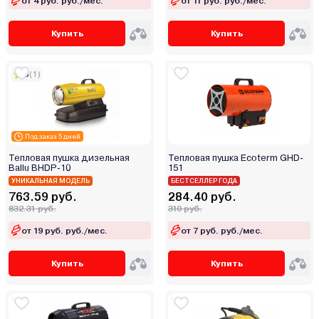
от 4 руб. руб./мес.
от 11 руб. руб./мес.
Mossate
MTM HEAT
Купить
Купить
MTX
Munters
5
(1)
Neoclima
Nikkey
Oasis
Под заказ 5 дней
OEM
Тепловая пушка дизельная
Тепловая пушка Ecoterm GHD-
Oklima
Ballu BHDP-10
151
OURMASTER
УНИКАЛЬНАЯ МОДЕЛЬ
БЕСТСЕЛЛЕР ГОДА
763.59 руб.
284.40 руб.
P.I.T.
832.31 руб.
310 руб.
Patriot
от 19 руб. руб./мес.
от 7 руб. руб./мес.
Power TEC
Procraft
Купить
Купить
Redbo
RedVerg
Rexant