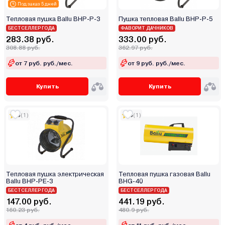
Fubag
Под заказ 5 дней
Hintek
Тепловая пушка Ballu BHP-P-3
Пушка тепловая Ballu BHP-P-5
Hyundai
БЕСТСЕЛЛЕР ГОДА
ФАВОРИТ ДАЧНИКОВ
283.38 руб.
333.00 руб.
JS
308.88 руб.
362.97 руб.
Kalashnikov
от 7 руб. руб./мес.
от 9 руб. руб./мес.
Kerona
Kirk
Купить
Купить
Kroll
LEO
5
(1)
5
(1)
Lider
LOM
Loriot
Magnum
Тепловая пушка электрическая
Тепловая пушка газовая Ballu
Master
Ballu BHP-PE-3
BHG-40
MasterYard
БЕСТСЕЛЛЕР ГОДА
БЕСТСЕЛЛЕР ГОДА
147.00 руб.
441.19 руб.
Mateus
160.23 руб.
480.9 руб.
MaxPiler