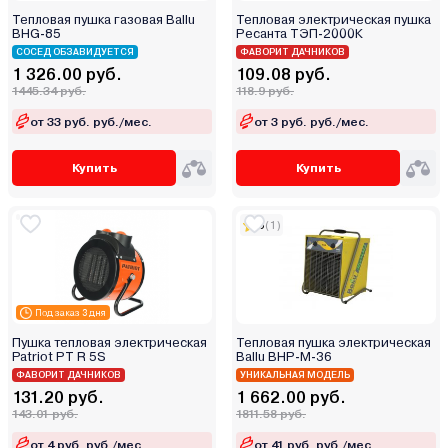
Тепловая пушка газовая Ballu
Тепловая электрическая пушка
BHG-85
Ресанта ТЭП-2000К
СОСЕД ОБЗАВИДУЕТСЯ
ФАВОРИТ ДАЧНИКОВ
1 326.00 руб.
109.08 руб.
1445.34 руб.
118.9 руб.
от 33 руб. руб./мес.
от 3 руб. руб./мес.
Купить
Купить
5
(1)
Под заказ 3 дня
Пушка тепловая электрическая
Тепловая пушка электрическая
Patriot PT R 5S
Ballu BHP-M-36
ФАВОРИТ ДАЧНИКОВ
УНИКАЛЬНАЯ МОДЕЛЬ
131.20 руб.
1 662.00 руб.
143.01 руб.
1811.58 руб.
от 4 руб. руб./мес.
от 41 руб. руб./мес.