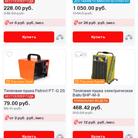
БЕСТСЕЛЛЕР ГОДА
ДОСТАВИМ ПО МИНСКУ БЕСПЛАТНО
Verton
228.00 руб.
1 050.00 руб.
Wester
248.52 руб.
1144.5 руб.
Winzor
от 6 руб. руб./мес.
от 26 руб. руб./мес.
Zilon
Zitrek
Купить
Купить
Zobo
Автожара
5
(1)
Автосила тепла
Витязь
Диолд
Под заказ 3 дня
Под заказ 5 дней
Зубр
Тепловая пушка Patriot PT-Q 2S
Тепловая пушка электрическая
Инстар
Ballu BHP-M-9
БЕСТСЕЛЛЕР ГОДА
УНИКАЛЬНАЯ МОДЕЛЬ
Интерскол
79.00 руб.
468.42 руб.
86.11 руб.
Калибр
510.58 руб.
от 2 руб. руб./мес.
Парма
от 12 руб. руб./мес.
Профтепло
Ресанта
Купить
Купить