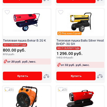
Ресурс
Рысь
Сибртех
СОЮЗ
Ставр
Под заказ 5 дней
Тепломаш
Тепловая пушка Bekar B 20 K
Тепловая пушка Ballu Siber Heat
ЭКСОКВАРЦ
BHDP-30 SH
БЕСТСЕЛЛЕР ГОДА
БЕСТСЕЛЛЕР ГОДА
Элвин
800.00 руб.
1 296.00 руб.
872 руб.
Электромаш
1412.64 руб.
от 20 руб. руб./мес.
Энергомаш
от 32 руб. руб./мес.
Купить
Купить
5
(3)
5
(2)