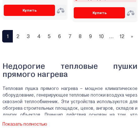
Купить
Купить
1
2
3
4
5
6
7
8
9
10
...
12
»
Недорогие тепловые пушки
прямого нагрева
Тепловая пушка прямого нагрева – мощное климатическое
оборудование, генерирующее тепловые потоки воздуха через
сквозной теплообменник. Эти устройства используются для
обогрева строительных площадок, цехов, ангаров, складов и
других объектов. Принцип действия основан на том, что
нагнетаемый вентилятором воздух, проходит через
Показать полностью
нагревательный элемент.