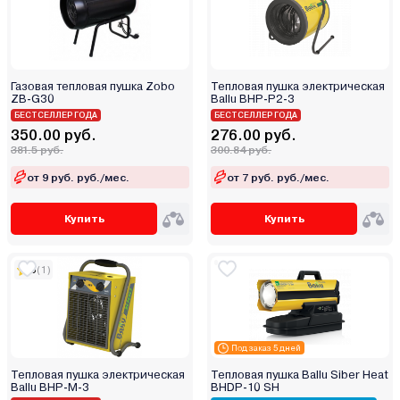
Rover
Royal Clima
Royal Thermo
Газовая тепловая пушка Zobo
Тепловая пушка электрическая
Skiper
ZB-G30
Ballu BHP-P2-3
БЕСТСЕЛЛЕР ГОДА
Sonnen
БЕСТСЕЛЛЕР ГОДА
350.00 руб.
276.00 руб.
Spitwater
381.5 руб.
300.84 руб.
Steher
от 9 руб. руб./мес.
от 7 руб. руб./мес.
Sturm
TDM
Купить
Купить
Tenox
Teplox
5
(1)
Thermex
Thermobile
Timberk
Под заказ 5 дней
TOR
Тепловая пушка электрическая
Тепловая пушка Ballu Siber Heat
Vektor
Ballu BHP-M-3
BHDP-10 SH