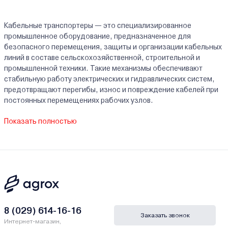
Кабельные транспортеры — это специализированное
промышленное оборудование, предназначенное для
безопасного перемещения, защиты и организации кабельных
линий в составе сельскохозяйственной, строительной и
промышленной техники. Такие механизмы обеспечивают
стабильную работу электрических и гидравлических систем,
предотвращают перегибы, износ и повреждение кабелей при
постоянных перемещениях рабочих узлов.
В каталоге представлены кабельные транспортеры для
Показать полностью
тракторов и другой техники, подходящие для эксплуатации в
аграрной сфере, промышленности и на производственных
объектах.
Где используются кабельные
транспортеры
Кабельные транспортеры применяются в различных
8 (029) 614-16-16
Заказать звонок
технических и производственных процессах:
Интернет-магазин,