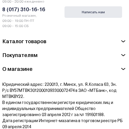
09:00 - 20:00 ежедневно
организация движения кабелей в подвижных узлах техники;
8 (017) 310-16-16
Написать нам
защита кабельных линий от износа и повреждений;
Розничный магазин,
09:00 - 19:00 ПН-ПТ
обеспечение работы гидравлических и электрических
систем;
09:00 - 15:00 СБ
использование в сельскохозяйственной технике;
Каталог товаров
применение в строительных и промышленных установках;
обслуживание подвижных механизмов и агрегатов;
Покупателям
работа в условиях постоянных нагрузок и вибраций.
Кабельные транспортеры востребованы в оборудовании, где
О магазине
требуется надежное и безопасное перемещение кабеля при
циклических движениях механизмов.
Юридический адрес: 220013, г. Минск, ул. Я.Коласа 63, 3н.
Как выбрать кабельный транспортер
Р/с BY57MTBK30120001093300072474 в ЗАО «МТБанк», код
MTBKBY22.
В едином государственном регистре юридических лиц и
При выборе кабельного транспортера важно учитывать
индивидуальных предпринимателей Общество
условия эксплуатации, тип техники и параметры рабочей
зарегистрированно 03 апреля 2012 г за № 191601188.
нагрузки.
Дата регистрации Интернет-мазагина в торговом реестре РБ
09 апреля 2014
Основные параметры выбора: