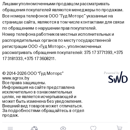
Лицами уполномоченными продавцом рассматривать
Назначение оборудования
обращения покупателей являются менеджеры по продажам.
Все номера телефонов ООО "Гуд Моторс" указанные на
защита и перемещение кабелей;
страницах сайта, являются в том числе контактами для связи
по обращениям о нарушении прав покупателей.
работа в составе тракторов и спецтехники;
Номер телефона работников местных исполнительных и
использование в промышленном оборудовании;
распорядительных органов по месту государственной
эксплуатация в условиях повышенной нагрузки.
регистрации ООО «Гуд Моторс», уполномоченных
рассматривать обращения покупателей: 375 17 3771393,+375
Совместимость с техникой
17 3181333,+375 17 3608211.
Кабельные транспортеры подбираются под конкретные
© 2014-2026 ООО “Гуд Моторс”
модели оборудования и агрегатов, включая
www.agrox.by
сельскохозяйственные машины.
Все права защищены.
Информация на сайте представлена
Конструкция и прочность
исключительно в ознакомительных
целях, не является исчерпывающей и
может быть изменена без уведомления.
Конструктивные особенности определяют устойчивость к
Внешний вид товаров может отличаться.
нагрузкам, вибрациям и длительной эксплуатации.
За подробностями обращайтесь в отдел
продаж.
Условия эксплуатации