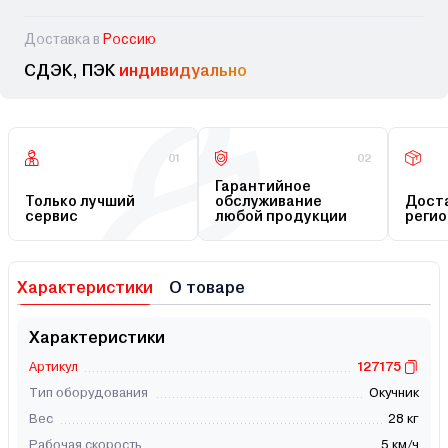
Доставка в
Россию
СДЭК, ПЭК
индивидуально
01
02
Гарантийное
Только лучший
обслуживание
Доста
сервис
любой продукции
регио
Характеристики
О товаре
Характеристики
Артикул
127175
Тип оборудования
Окучник
Вес
28 кг
Рабочая скорость
5 км/ч