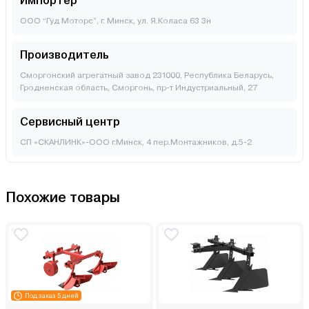
Импортер
ООО “Гуд Моторс”, г. Минск, ул. Я.Коласа 63 3н
Производитель
Сморгонский агрегатный завод 231000, Республика Беларусь,
Гродненская область, Сморгонь, пр-т Индустриальный, 27
Сервисный центр
СП «СКАНЛИНК»-ООО г.Минск, 4 пер.Монтажников, д.5-2
Похожие товары
Под заказ 5 дней