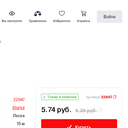
Войти
Вы смотрели
Сравнение
Избранное
Корзина
ы
Артикул
22947
Товар в наличии
22947
Startul
5.74 руб.
6.26 руб.
Леска
15 м
Купить