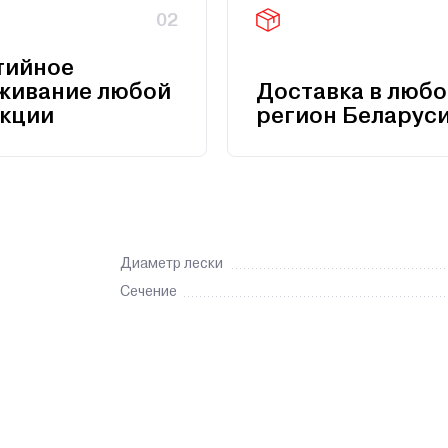
02
тийное
живание любой
Доставка в любо
кции
регион Беларус
Диаметр лески
Сечение