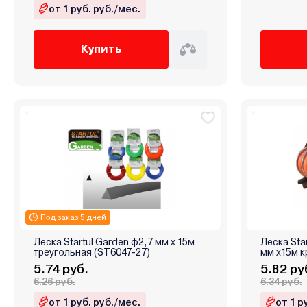
от 1 руб. руб./мес.
Купить
Под заказ 5 дней
Леска Startul Garden ф2,7 мм х 15м
Леска Sta
треугольная (ST6047-27)
мм х15м к
5.74 руб.
5.82 ру
6.26 руб.
6.34 руб.
от 1 руб. руб./мес.
от 1 р