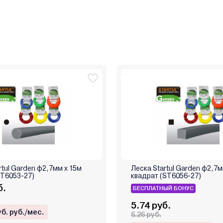
rtul Garden ф2,7мм х 15м
Леска Startul Garden ф2,7м
глая (ST6053-27)
квадрат (ST6056-27)
б.
БЕСПЛАТНЫЙ БОНУС
5.74 руб.
уб. руб./мес.
6.26 руб.