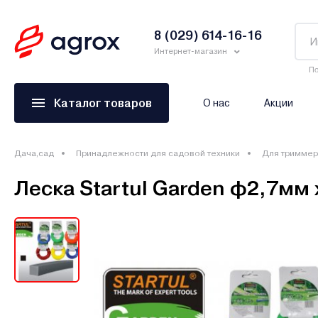
8 (029) 614-16-16
Интернет-магазин
По
Каталог товаров
О нас
Акции
Дача,сад
Принадлежности для садовой техники
Для тримме
Леска Startul Garden ф2,7мм 