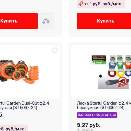
от 1 руб. руб./мес.
Купить
Купить
rtul Garden Dual-Cut ф2,4
Леска Startul Garden ф2,4 
руглая (ST6067-24)
бесшумная (ST6062-24)
б.
ХАЛЯВА ПРИЛАГАЕТСЯ
5.27 руб.
уб. руб./мес.
5.74 руб.