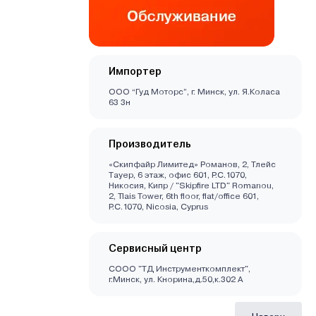
Импортер
ООО “Гуд Моторс”, г. Минск, ул. Я.Коласа
63 3н
Производитель
«Скипфайр Лимитед» Романов, 2, Тлейс
Тауер, 6 этаж, офис 601, P.C.1070,
Никосия, Кипр / "Skipfire LTD" Romanou,
2, Tlais Tower, 6th floor, flat/office 601,
P.C.1070, Nicosia, Cyprus
Сервисный центр
СООО "ТД Инструменткомплект",
г.Минск, ул. Кнорина,д.50,к.302 А