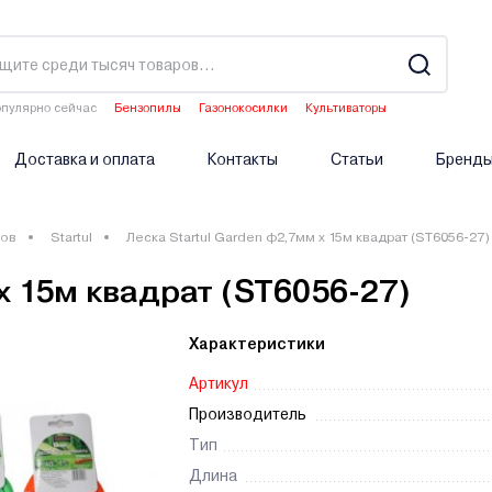
пулярно сейчас
Бензопилы
Газонокосилки
Культиваторы
Двигатели мотоблоков
Опрыскиватели аккумуляторные
Доставка и оплата
Контакты
Статьи
Бренд
ров
Startul
Леска Startul Garden ф2,7мм х 15м квадрат (ST6056-27)
х 15м квадрат (ST6056-27)
Характеристики
Артикул
Производитель
Тип
Длина