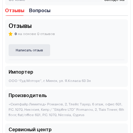
Отзывы
Вопросы
Отзывы
0
на основе 0 отзывов
Написать отзыв
Импортер
ООО “Гуд Моторс”, г. Минск, ул. Я.Коласа 63 3н
Производитель
«Скипфайр Лимитед» Романов, 2, Тлейс Тауер, 6 этаж, офис 601,
P.C.1070, Никосия, Кипр / "Skipfire LTD" Romanou, 2, Tlais Tower, 6th
floor, flat/office 601, P.C.1070, Nicosia, Cyprus
Сервисный центр