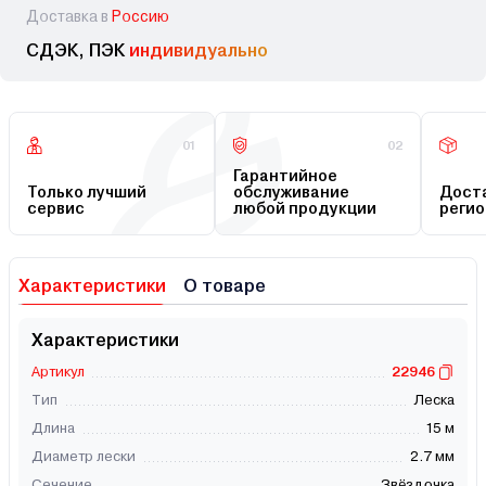
Доставка в
Россию
СДЭК, ПЭК
индивидуально
01
02
Гарантийное
Только лучший
обслуживание
Доста
сервис
любой продукции
регио
Характеристики
О товаре
Характеристики
Артикул
22946
Тип
Леска
Длина
15 м
Диаметр лески
2.7 мм
Сечение
Звёздочка