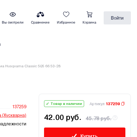
Войти
Вы смотрели
Сравнение
Избранное
Корзина
ы
 Husqvarna Classic 505 66 53-28
Артикул
137259
Товар в наличии
137259
 (Хускварна)
42.00 руб.
45.78 руб.
надлежности
Купить