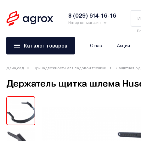
8 (029) 614-16-16
Интернет-магазин
По
Каталог товаров
О нас
Акции
Дача,сад
Принадлежности для садовой техники
Защитная од
Держатель щитка шлема Husqv