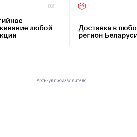
02
тийное
живание любой
Доставка в любо
кции
регион Беларус
Артикул производителя