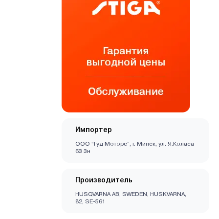
Импортер
ООО “Гуд Моторс”, г. Минск, ул. Я.Коласа
63 3н
Производитель
HUSQVARNA AB, SWEDEN, HUSKVARNA,
82, SE-561