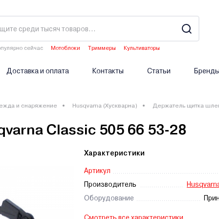
пулярно сейчас
Мотоблоки
Триммеры
Культиваторы
Двигатели мотоблоков
Аэраторы
Доставка и оплата
Контакты
Статьи
Бренд
ежда и снаряжение
Husqvarna (Хускварна)
Держатель щитка шлема
arna Classic 505 66 53-28
Характеристики
Артикул
Производитель
Husqvarna
Оборудование
При
Смотреть все характеристики