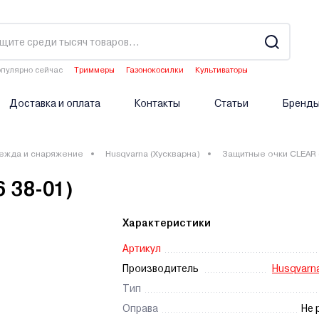
пулярно сейчас
Триммеры
Газонокосилки
Культиваторы
Аэраторы
Опрыскиватели аккумуляторные
Доставка и оплата
Контакты
Статьи
Бренд
ежда и снаряжение
Husqvarna (Хускварна)
Защитные очки CLEAR (
 38-01)
Характеристики
Артикул
Производитель
Husqvarna
Тип
Оправа
Не 