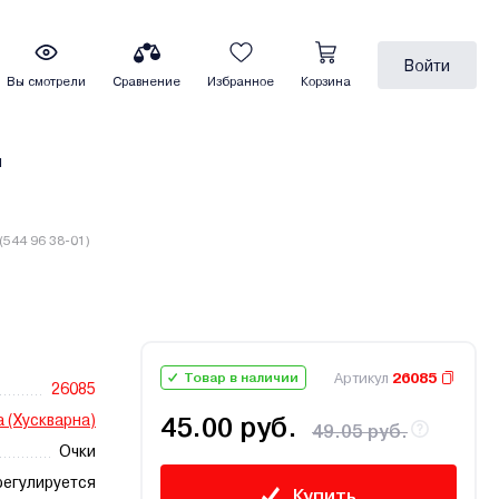
Войти
Вы смотрели
Сравнение
Избранное
Корзина
ы
544 96 38-01)
Артикул
26085
Товар в наличии
26085
 (Хускварна)
45.00 руб.
49.05 руб.
Очки
регулируется
Купить