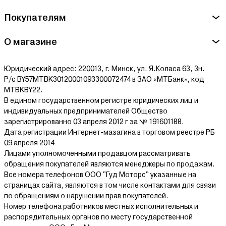
Владельцам приусадебных участков и дач
Покупателям
Тем, кто следит за аккуратным видом газона
Садоводам, которым нужен надёжный и долговечный
инструмент
О магазине
Профессиональным пользователям, ценящим удобство и
производительность
Юридический адрес: 220013, г. Минск, ул. Я.Коласа 63, 3н.
Почему стоит купить триммер Alpina на
Р/с BY57MTBK30120001093300072474 в ЗАО «МТБанк», код
AGROX.by?
MTBKBY22.
В едином государственном регистре юридических лиц и
Оригинальная техника от проверенного производителя
индивидуальных предпринимателей Общество
зарегистрированно 03 апреля 2012 г за № 191601188.
Гарантия, быстрая доставка и поддержка
Дата регистрации Интернет-мазагина в торговом реестре РБ
Подробные характеристики и описание каждой модели
09 апреля 2014
Регулярные скидки и выгодные предложения
Лицами уполномоченными продавцом рассматривать
Консультации по выбору — поможем подобрать нужный
обращения покупателей являются менеджеры по продажам.
инструмент под ваш участок
Все номера телефонов ООО "Гуд Моторс" указанные на
страницах сайта, являются в том числе контактами для связи
Alpina — триммеры, которые работают на
по обращениям о нарушении прав покупателей.
результат
Номер телефона работников местных исполнительных и
распорядительных органов по месту государственной
С триммерами Alpina вы получаете мощный и надёжный