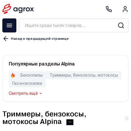
Назад к предыдущей странице
Бензиновый
Популярные разделы Alpina
Электрический
Аккумуляторный
Бензопилы
Триммеры, бензокосы, мотокосы
Газонокосилки
Смотреть ещё
Eco GTP
Eco GTP Power
Eco GTP Сomfort
Триммеры, бензокосы,
Eco GT
12
мотокосы Alpina
Champion ET