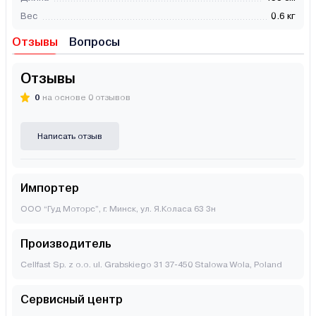
Вес
0.6 кг
Отзывы
Вопросы
Отзывы
0
на основе 0 отзывов
Написать отзыв
Импортер
ООО “Гуд Моторс”, г. Минск, ул. Я.Коласа 63 3н
Производитель
Cellfast Sp. z o.o. ul. Grabskiego 31 37-450 Stalowa Wola, Poland
Сервисный центр