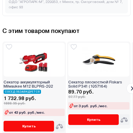
ОДО "АГРОПАРК-М", 220053, г. Минск, тр. Сморговский, дом № 7,
офис 93
С этим товаром покупают
Секатор аккумуляторный
Секатор плоскостной Fiskars
Milwaukee M12 BLPRS-202
Solid P341 (1057164)
89.70 руб.
СОСЕД ОБЗАВИДУЕТСЯ
97.77 руб.
1 732.98 руб.
1888.95 руб.
от 3 руб. руб./мес.
от 43 руб. руб./мес.
Купить
Купить