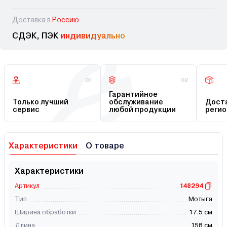
Доставка в
Россию
СДЭК, ПЭК
индивидуально
01
02
Гарантийное
Только лучший
обслуживание
Доста
сервис
любой продукции
регио
Характеристики
О товаре
Характеристики
Артикул
148294
Тип
Мотыга
Ширина обработки
17.5 см
Длина
158 см