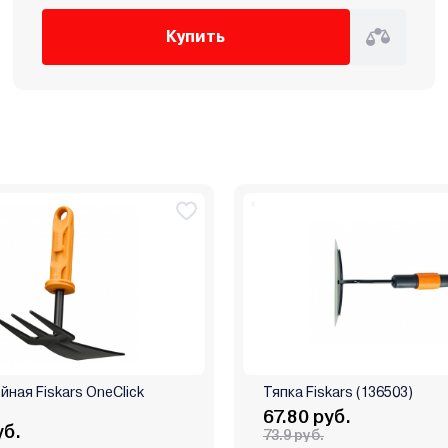
Купить
йная Fiskars OneClick
Тяпка Fiskars (136503)
67.80 руб.
уб.
73.9 руб.