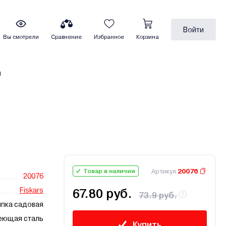
Войти
Вы смотрели
Сравнение
Избранное
Корзина
ы
Артикул
20076
Товар в наличии
20076
Fiskars
67.80 руб.
73.9 руб.
япка садовая
еющая сталь
Купить