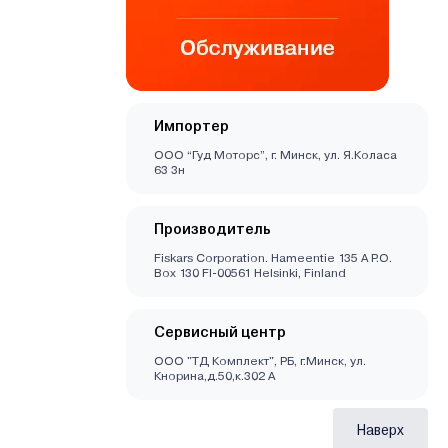
Импортер
ООО “Гуд Моторс”, г. Минск, ул. Я.Коласа
63 3н
Производитель
Fiskars Corporation. Hameentie 135 A P.O.
Box 130 FI-00561 Helsinki, Finland
Сервисный центр
ООО "ТД Комплект", РБ, г.Минск, ул.
Кнорина,д.50,к.302 А
Наверх