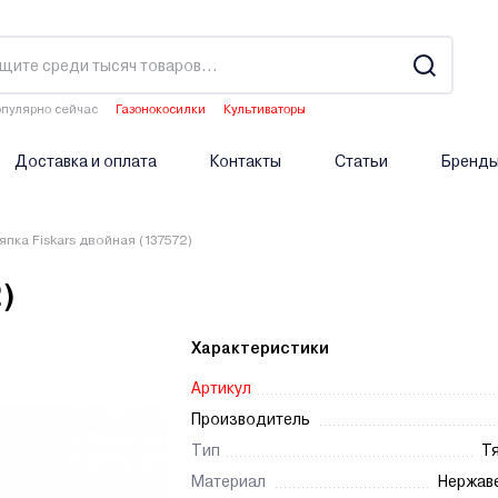
пулярно сейчас
Газонокосилки
Культиваторы
Двигатели мотоблоков
Аэраторы
Опрыскиватели аккумуляторные
Доставка и оплата
Контакты
Статьи
Бренд
япка Fiskars двойная (137572)
)
Характеристики
Артикул
Производитель
Тип
Т
Материал
Нержав