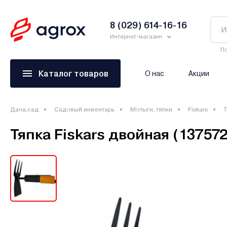
8 (029) 614-16-16
Интернет-магазин
По
Каталог товаров
О нас
Акции
Дача,сад
Садовый инвентарь
Мотыги, тяпки
Fiskars
Т
Тяпка Fiskars двойная (137572