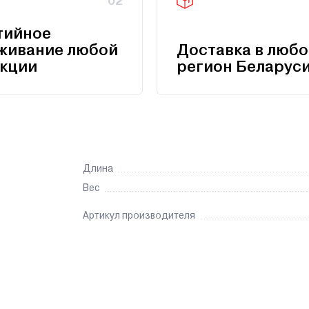
02
тийное
живание любой
Доставка в любо
кции
регион Беларус
Длина
Вес
Артикул производителя