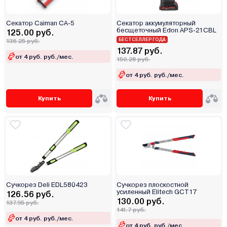
Секатор Caiman CA-5
Секатор аккумуляторный
бесщеточный Edon APS-21CBL
125.00 руб.
БЕСТСЕЛЛЕР ГОДА
136.25 руб.
137.87 руб.
от 4 руб. руб./мес.
150.28 руб.
от 4 руб. руб./мес.
Купить
Купить
Сучкорез Deli EDL580423
Сучкорез плоскостной
усиленный Elitech GCT17
126.56 руб.
130.00 руб.
137.95 руб.
141.7 руб.
от 4 руб. руб./мес.
от 4 руб. руб./мес.