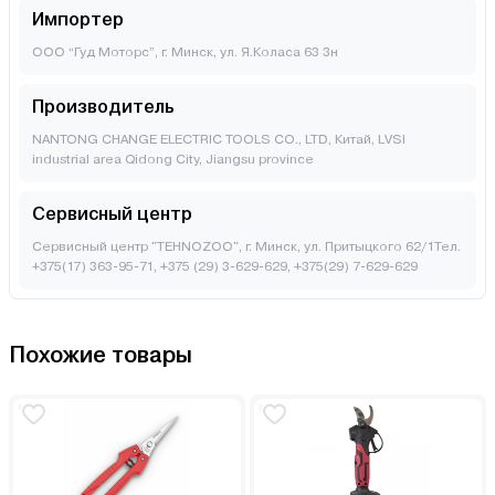
Импортер
ООО “Гуд Моторс”, г. Минск, ул. Я.Коласа 63 3н
Производитель
NANTONG CHANGE ELECTRIC TOOLS CO., LTD, Китай, LVSI
industrial area Qidong City, Jiangsu province
Сервисный центр
Сервисный центр "TEHNOZOO", г. Минск, ул. Притыцкого 62/1Тел.
+375(17) 363-95-71, +375 (29) 3-629-629, +375(29) 7-629-629
Похожие товары