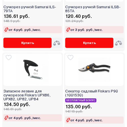
Сучкорез ручной Samurai ILS-
Сучкорез ручной Samurai ILSB-
79TA
85TA
136.61 руб.
120.40 руб.
148.9 руб.
131.24 руб.
от 4 руб. руб./мес.
от 3 руб. руб./мес.
Купить
Купить
Запасное лезвие для
Секатор садовый Fiskars P90
сучкорезов Fiskars UPX86,
(1001530)
UPX82, UP82, UP84
БЕСПЛАТНЫЙ БОНУС
134.50 руб.
135.00 руб.
146.61 руб.
147.15 руб.
от 4 руб. руб./мес.
от 4 руб. руб./мес.