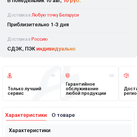
В понедельник 10 авг,
10 руб.
Доставка в
Любую точку Беларуси
Приблизительно 1-3 дня
Доставка в
Россию
СДЭК, ПЭК
индивидуально
01
02
Гарантийное
Только лучший
обслуживание
Доста
сервис
любой продукции
регио
Характеристики
О товаре
Характеристики