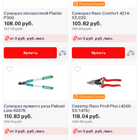
Под заказ 5 дней
Сучкорез плоскостной Plantic
Сучкорез Raco Comfort 4214-
P300
53/220
108.00 руб.
105.82 руб.
117.72 руб.
115.34 руб.
от 3 руб. руб./мес.
от 3 руб. руб./мес.
Купить
Купить
Под заказ 5 дней
Сучкорез прямого реза Palisad
Секатор Raco Profi Plus (4206-
Luxe 60576
53/147S)
110.83 руб.
118.04 руб.
120.8 руб.
128.66 руб.
от 3 руб. руб./мес.
от 3 руб. руб./мес.