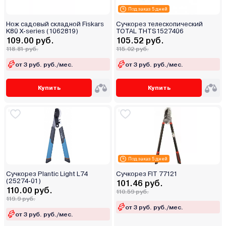
Под заказ 5 дней
Нож садовый складной Fiskars
Сучкорез телескопический
K80 X-series (1062819)
TOTAL THTS1527406
109.00 руб.
105.52 руб.
118.81 руб.
115.02 руб.
от 3 руб. руб./мес.
от 3 руб. руб./мес.
Купить
Купить
Под заказ 5 дней
Сучкорез Plantic Light L74
Сучкорез FIT 77121
(25274-01)
101.46 руб.
110.00 руб.
110.59 руб.
119.9 руб.
от 3 руб. руб./мес.
от 3 руб. руб./мес.