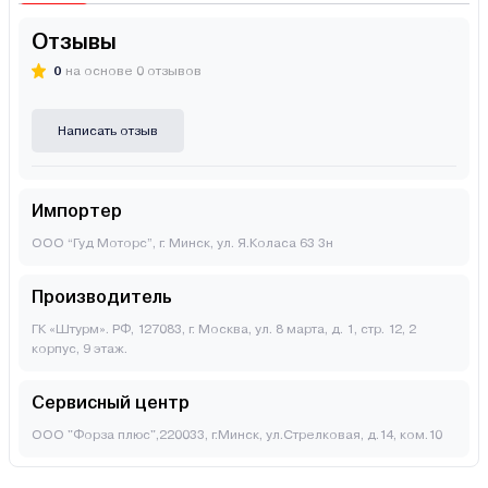
Отзывы
0
на основе 0 отзывов
Написать отзыв
Импортер
ООО “Гуд Моторс”, г. Минск, ул. Я.Коласа 63 3н
Производитель
ГК «Штурм». РФ, 127083, г. Москва, ул. 8 марта, д. 1, стр. 12, 2
корпус, 9 этаж.
Сервисный центр
ООО "Форза плюс",220033, г.Минск, ул.Стрелковая, д.14, ком.10