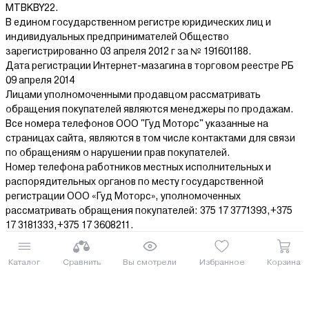
MTBKBY22.
В едином государственном регистре юридических лиц и
индивидуальных предпринимателей Общество
зарегистрированно 03 апреля 2012 г за № 191601188.
Дата регистрации Интернет-мазагина в торговом реестре РБ
09 апреля 2014
Лицами уполномоченными продавцом рассматривать
обращения покупателей являются менеджеры по продажам.
Все номера телефонов ООО "Гуд Моторс" указанные на
страницах сайта, являются в том числе контактами для связи
по обращениям о нарушении прав покупателей.
Номер телефона работников местных исполнительных и
распорядительных органов по месту государственной
регистрации ООО «Гуд Моторс», уполномоченных
рассматривать обращения покупателей: 375 17 3771393,+375
17 3181333,+375 17 3608211.
© 2014-2026 ООО “Гуд Моторс”
Каталог
Сравнить
Вы смотрели
Избранное
Корзина
www.agrox.by
Все права защищены.
Информация на сайте представлена
исключительно в ознакомительных