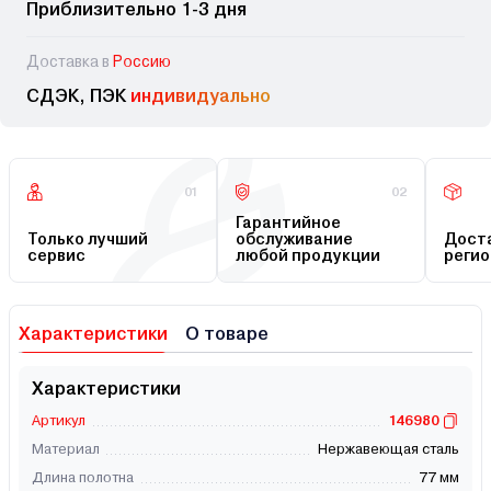
Приблизительно 1-3 дня
Доставка в
Россию
СДЭК, ПЭК
индивидуально
01
02
Гарантийное
Только лучший
обслуживание
Доста
сервис
любой продукции
регио
Характеристики
О товаре
Характеристики
Артикул
146980
Материал
Нержавеющая сталь
Длина полотна
77 мм