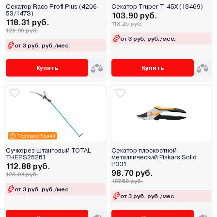
Секатор Raco Profi Plus (4206-
Секатор Truper T-45X (18469)
53/147S)
103.90 руб.
118.31 руб.
113.25 руб.
128.96 руб.
от 3 руб. руб./мес.
от 3 руб. руб./мес.
Купить
Купить
Под заказ 5 дней
Сучкорез штанговый TOTAL
Секатор плоскостной
THEPS25281
металлический Fiskars Solid
P331
112.88 руб.
98.70 руб.
123.04 руб.
107.58 руб.
от 3 руб. руб./мес.
от 3 руб. руб./мес.