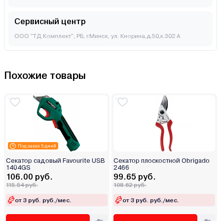
Сервисный центр
ООО "ТД Комплект", РБ, г.Минск, ул. Кнорина,д.50,к.302 А
Похожие товары
Под заказ 5 дней
Секатор садовый Favourite USB
Секатор плоскостной Obrigado
1404GS
2466
106.00 руб.
99.65 руб.
115.54 руб.
108.62 руб.
от 3 руб. руб./мес.
от 3 руб. руб./мес.