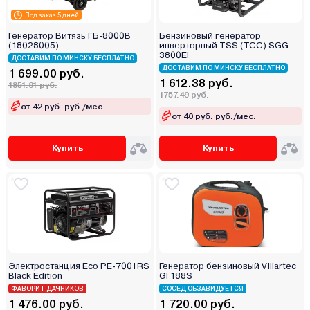
Под заказ 5 дней
Генератор Витязь ГБ-8000В
Бензиновый генератор
(18028005)
инверторный TSS (ТСС) SGG
3800Ei
ДОСТАВИМ ПО МИНСКУ БЕСПЛАТНО
ДОСТАВИМ ПО МИНСКУ БЕСПЛАТНО
1 699.00 руб.
1 612.38 руб.
1851.91 руб.
1757.49 руб.
от 42 руб. руб./мес.
от 40 руб. руб./мес.
Купить
Купить
Электростанция Eco PE-7001RS
Генератор бензиновый Villartec
Black Edition
GI 188S
ФАВОРИТ ДАЧНИКОВ
СОСЕД ОБЗАВИДУЕТСЯ
1 476.00 руб.
1 720.00 руб.