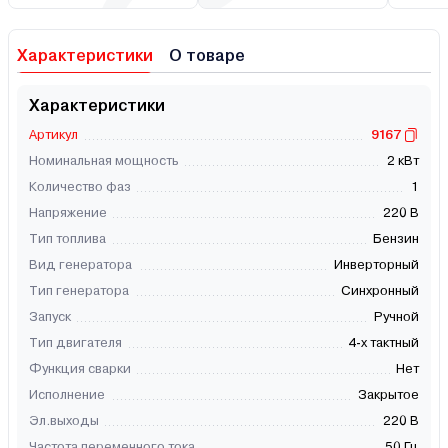
Характеристики
О товаре
Характеристики
Артикул
9167
Номинальная мощность
2 кВт
Количество фаз
1
Напряжение
220 В
Тип топлива
Бензин
Вид генератора
Инверторный
Тип генератора
Синхронный
Запуск
Ручной
Тип двигателя
4-х тактный
Функция сварки
Нет
Исполнение
Закрытое
Эл.выходы
220 В
Частота переменного тока
50 Гц