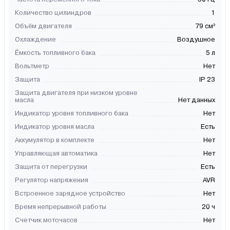
Количество цилиндров
1
Объём двигателя
79 см³
Охлаждение
Воздушное
Ёмкость топливного бака
5 л
Вольтметр
Нет
Защита
IP 23
Защита двигателя при низком уровне
масла
Нет данных
Индикатор уровня топливного бака
Нет
Индикатор уровня масла
Есть
Аккумулятор в комплекте
Нет
Управляющая автоматика
Нет
Защита от перегрузки
Есть
Регулятор напряжения
AVR
Встроенное зарядное устройство
Нет
Время непрерывной работы
20 ч
Счетчик моточасов
Нет