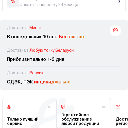
Оплата в рассрочку 24 месяца
Доставка в
Минск
В понедельник 10 авг,
Бесплатно
Доставка в
Любую точку Беларуси
Приблизительно 1-3 дня
Доставка в
Россию
СДЭК, ПЭК
индивидуально
01
02
Гарантийное
Только лучший
обслуживание
Доста
сервис
любой продукции
регио