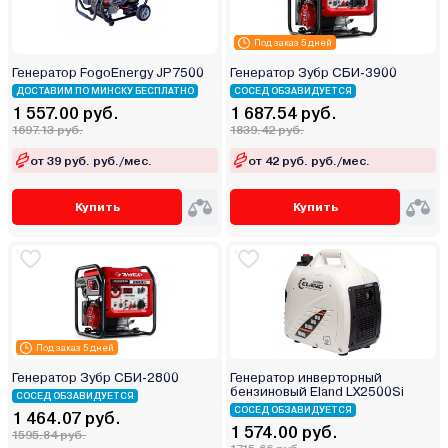
Под заказ 5 дней
Генератор FogoEnergy JP7500
Генератор Зубр СБИ-3900
ДОСТАВИМ ПО МИНСКУ БЕСПЛАТНО
СОСЕД ОБЗАВИДУЕТСЯ
1 557.00 руб.
1 687.54 руб.
1697.13 руб.
1839.42 руб.
от 39 руб. руб./мес.
от 42 руб. руб./мес.
Купить
Купить
Под заказ 5 дней
Генератор Зубр СБИ-2800
Генератор инверторный
бензиновый Eland LX2500Si
СОСЕД ОБЗАВИДУЕТСЯ
СОСЕД ОБЗАВИДУЕТСЯ
1 464.07 руб.
1 574.00 руб.
1595.84 руб.