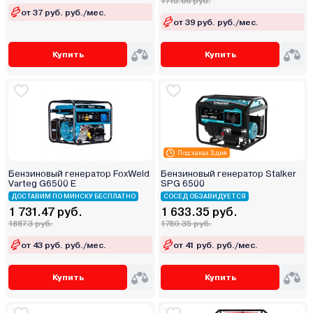
1715.66 руб.
от 37 руб. руб./мес.
от 39 руб. руб./мес.
Купить
Купить
Под заказ 3 дня
Бензиновый генератор FoxWeld
Бензиновый генератор Stalker
Varteg G6500 E
SPG 6500
ДОСТАВИМ ПО МИНСКУ БЕСПЛАТНО
СОСЕД ОБЗАВИДУЕТСЯ
1 731.47 руб.
1 633.35 руб.
1887.3 руб.
1780.35 руб.
от 43 руб. руб./мес.
от 41 руб. руб./мес.
Купить
Купить