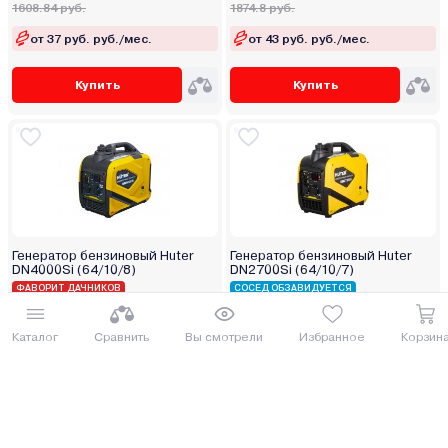
1608.84 руб.
1874.8 руб.
от 37 руб. руб./мес.
от 43 руб. руб./мес.
Купить
Купить
Генератор бензиновый Huter
Генератор бензиновый Huter
DN4000Si (64/10/8)
DN2700Si (64/10/7)
ФАВОРИТ ДАЧНИКОВ
СОСЕД ОБЗАВИДУЕТСЯ
1 738.42 руб.
1 626.00 руб.
1894.88 руб.
1772.34 руб.
Каталог
Сравнить
Вы смотрели
Избранное
Корзин
от 43 руб. руб./мес.
от 41 руб. руб./мес.
Купить
Купить