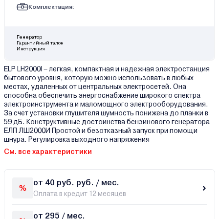
Комплектация:
Генератор
Гарантийный талон
Инструкция
ELP LH2000I – легкая, компактная и надежная электростанция
бытового уровня, которую можно использовать в любых
местах, удаленных от центральных электросетей. Она
способна обеспечить энергоснабжение широкого спектра
электроинструмента и маломощного электрооборудования.
За счет установки глушителя шумность понижена до планки в
59 дБ. Конструктивные достоинства бензинового генератора
ЕЛП ЛШ2000И Простой и безотказный запуск при помощи
шнура. Регулировка выходного напряжения
См. все характеристики
от 40 руб. руб. / мес.
Оплата в кредит 12 месяцев
от 295 / мес.