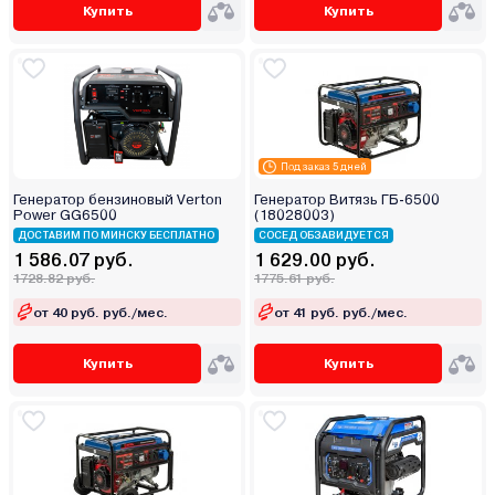
Купить
Купить
Под заказ 5 дней
Генератор бензиновый Verton
Генератор Витязь ГБ-6500
Power GG6500
(18028003)
ДОСТАВИМ ПО МИНСКУ БЕСПЛАТНО
СОСЕД ОБЗАВИДУЕТСЯ
1 586.07 руб.
1 629.00 руб.
1728.82 руб.
1775.61 руб.
от 40 руб. руб./мес.
от 41 руб. руб./мес.
Купить
Купить