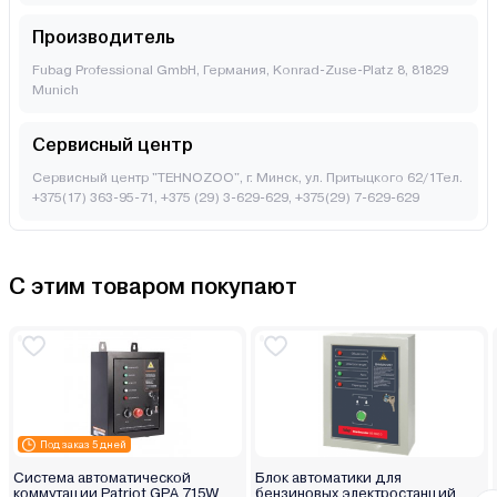
Производитель
Fubag Professional GmbH, Германия, Konrad-Zuse-Platz 8, 81829
Munich
Сервисный центр
Сервисный центр "TEHNOZOO", г. Минск, ул. Притыцкого 62/1Тел.
+375(17) 363-95-71, +375 (29) 3-629-629, +375(29) 7-629-629
С этим товаром покупают
Под заказ 5 дней
Система автоматической
Блок автоматики для
коммутации Patriot GPA 715W
бензиновых электростанций