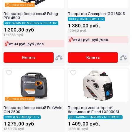
Под заказ 5 дней
Генератор бензиновый Fubag
Генератор Champion IGG1800S
PRI 4500
СОСЕД ОБЗАВИДУЕТСЯ
ДОСТАВИМ ПО МИНСКУ БЕСПЛАТНО
1 380.00 руб.
1 300.30 руб.
1504.2 руб.
1417.33 руб.
от 34 руб. руб./мес.
от 33 руб. руб./мес.
Купить
Купить
Под заказ 5 дней
Генератор бензиновый FoxWeld
Генератор инверторный
GIN 2500
бензиновый Eland LX2000Si
СОСЕД ОБЗАВИДУЕТСЯ
ДОСТАВИМ ПО МИНСКУ БЕСПЛАТНО
1 275.00 руб.
1 409.00 руб.
1389.75 руб.
1535.81 руб.