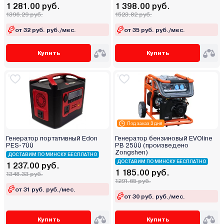
1 281.00 руб.
1 398.00 руб.
1396.29 руб.
1523.82 руб.
от 32 руб. руб./мес.
от 35 руб. руб./мес.
Купить
Купить
Под заказ 3 дня
Генератор портативный Edon
Генератор бензиновый EVOline
PES-700
PB 2500 (произведено
Zongshen)
ДОСТАВИМ ПО МИНСКУ БЕСПЛАТНО
ДОСТАВИМ ПО МИНСКУ БЕСПЛАТНО
1 237.00 руб.
1 185.00 руб.
1348.33 руб.
1291.65 руб.
от 31 руб. руб./мес.
от 30 руб. руб./мес.
Купить
Купить