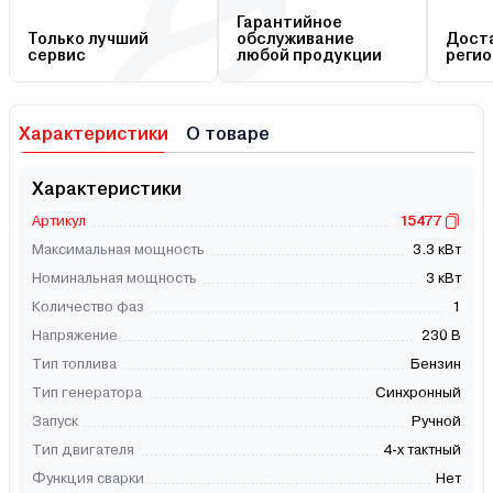
Гарантийное
Только лучший
обслуживание
Доста
сервис
любой продукции
регио
Характеристики
О товаре
Характеристики
Артикул
15477
Максимальная мощность
3.3 кВт
Номинальная мощность
3 кВт
Количество фаз
1
Напряжение
230 В
Тип топлива
Бензин
Тип генератора
Синхронный
Запуск
Ручной
Тип двигателя
4-х тактный
Функция сварки
Нет