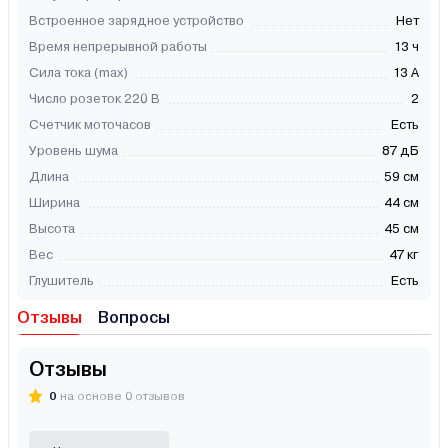
Встроенное зарядное устройство
Нет
Время непрерывной работы
13 ч
Сила тока (max)
13 А
Число розеток 220 В
2
Счетчик моточасов
Есть
Уровень шума
87 дБ
Длина
59 см
Ширина
44 см
Высота
45 см
Вес
47 кг
Глушитель
Есть
Отзывы
Вопросы
Отзывы
0
на основе 0 отзывов