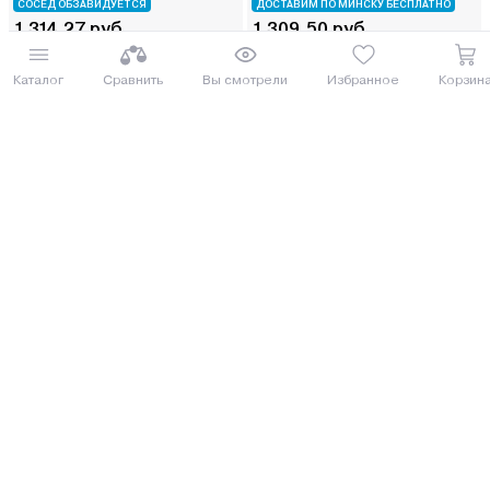
СОСЕД ОБЗАВИДУЕТСЯ
ДОСТАВИМ ПО МИНСКУ БЕСПЛАТНО
1 314.27 руб.
1 309.50 руб.
1432.55 руб.
1427.36 руб.
Каталог
Сравнить
Вы смотрели
Избранное
Корзин
от 33 руб. руб./мес.
от 33 руб. руб./мес.
Купить
Купить
8 (029) 614-16-16
Заказать звонок
Интернет-магазин,
09:00 - 20:00 ежедневно
8 (017) 310-16-16
Написать нам
Розничный магазин,