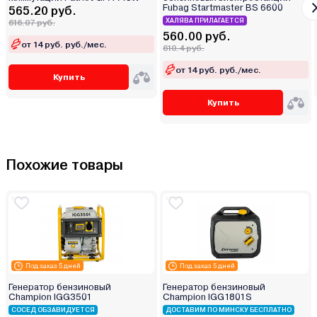
Fubag Startmaster BS 6600
565.20 руб.
ХАЛЯВА ПРИЛАГАЕТСЯ
616.07 руб.
560.00 руб.
от 14 руб. руб./мес.
610.4 руб.
от 14 руб. руб./мес.
Купить
Купить
Похожие товары
Под заказ 5 дней
Под заказ 5 дней
Генератор бензиновый
Генератор бензиновый
Champion IGG3501
Champion IGG1801S
СОСЕД ОБЗАВИДУЕТСЯ
ДОСТАВИМ ПО МИНСКУ БЕСПЛАТНО