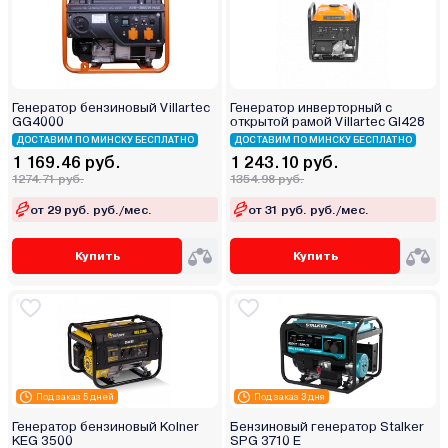
Генератор бензиновый Villartec
Генератор инверторный с
GG4000
открытой рамой Villartec GI428
ДОСТАВИМ ПО МИНСКУ БЕСПЛАТНО
ДОСТАВИМ ПО МИНСКУ БЕСПЛАТНО
1 169.46 руб.
1 243.10 руб.
1274.71 руб.
1354.98 руб.
от 29 руб. руб./мес.
от 31 руб. руб./мес.
Купить
Купить
Под заказ 5 дней
Под заказ 3 дня
Генератор бензиновый Kolner
Бензиновый генератор Stalker
KEG 3500
SPG 3710 E