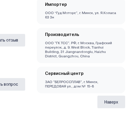
Импортер
ООО “Гуд Моторс”, г. Минск, ул. Я.Коласа
63 3н
Производитель
ать отзыв
ООО "ГК ТСС". РФ, г. Москва, Графский
переулок, д. 9. West Block, Tianhui
Building, 31 Jiangnandonglu, Haizhu
District, Guangzhou, China
Сервисный центр
ЗАО "БЕЛРОССПЛАВ", г. Минск,
ь вопрос
ПЕРЕДОВАЯ ул., дом № 15-8
Наверх