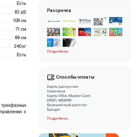
Есть
Рассрочка
82 дБ
108 см
71 см
88 см
240 кг
Подробнее
Есть
Способы оплаты
Карты рассрочки
Наличные
Карты VISA, Master Card
EРИП, WEBPAY
и трехфазных
Безналичный рассчет
Кредит
правлении с
Подробнее