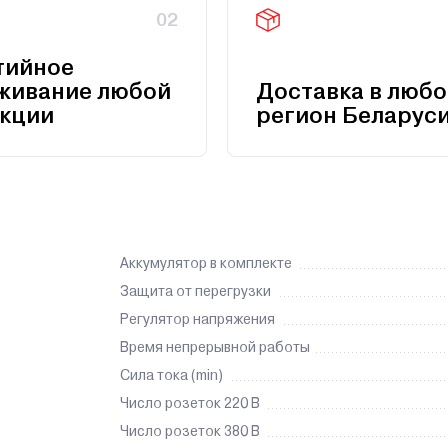
02
тийное
живание любой
Доставка в любо
кции
регион Беларус
Аккумулятор в комплекте
Защита от перегрузки
Регулятор напряжения
Время непрерывной работы
Сила тока (min)
Число розеток 220 В
Число розеток 380 В