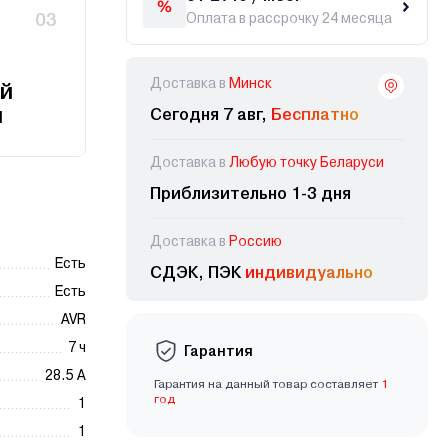
03
Оплата в рассрочку 24 месяца
Доставка в
Минск
й
и
Сегодня 7 авг,
Бесплатно
Доставка в
Любую точку Беларуси
Приблизительно 1-3 дня
Доставка в
Россию
Есть
СДЭК, ПЭК
индивидуально
Есть
AVR
7 ч
Гарантия
28.5 А
Гарантия на данный товар составляет
1
год
1
1