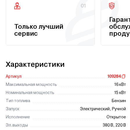
01
Гаран
Только лучший
обслу
сервис
проду
Характеристики
Артикул
109284
Максимальная мощность
16 кВт
Номинальная мощность
15 кВт
Тип топлива
Бензин
Запуск
Электрический, Ручной
Исполнение
Открытое
Эл.выходы
380 В, 220 В