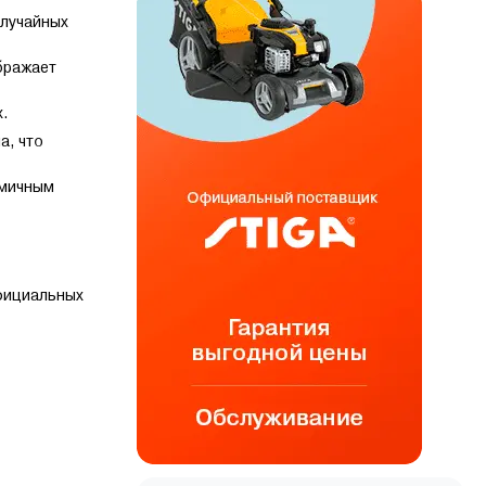
случайных
бражает
х.
а, что
омичным
официальных