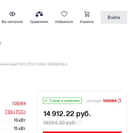
Войти
Вы смотрели
Сравнение
Избранное
Корзина
ы
ензиновый TSS (TCC) SGG 16000EH3LA
Артикул
109284
Товар в наличии
109284
TSS (ТСС)
14 912.22 руб.
16 кВт
16254.32 руб.
15 кВт