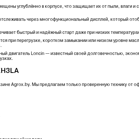
щены углублённо в корпусе, что защищает их от пыли, влаги и 
 отслеживать через многофункциональный дисплей, который ото
ечивает быстрый и надёжный старт даже при низких температура
ся при перегрузке, коротком замыкании или низком уровне масл
.
ный двигатель Loncin — известный своей долговечностью, экон
узках.
EH3LA
зине Agrox.by. Мы предлагаем только проверенную технику от 
.
.