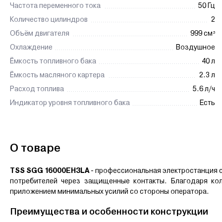
Частота переменного тока
50 Гц
Количество цилиндров
2
Объём двигателя
999 см³
Охлаждение
Воздушное
Ёмкость топливного бака
40 л
Ёмкость масляного картера
2.3 л
Расход топлива
5.6 л/ч
Индикатор уровня топливного бака
Есть
О товаре
TSS SGG 16000EH3LA
- профессиональная электростанция с
потребителей через защищенные контакты. Благодаря ко
приложением минимальных усилий со стороны оператора.
Преимущества и особенности конструкции