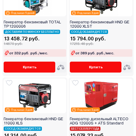
Под заказ 5 дней
Под заказ 3 дня
Генератор бензиновый TOTAL
Генератор бензиновый HND GE
TP1200006
12000 XLST
ДОСТАВИМ ПО МИНСКУ БЕСПЛАТНО
СОСЕД ОБЗАВИДУЕТСЯ
13 458.72 руб.
15 794.00 руб.
14670 руб.
17215.46 руб.
от 332 руб. руб./мес.
от 389 руб. руб./мес.
Купить
Купить
Под заказ 3 дня
Под заказ 3 дня
Генератор бензиновый HND GE
Генератор дизельный ALTECO
11000 XLS
ADG 12000S + ATS Standard
СОСЕД ОБЗАВИДУЕТСЯ
БЕСТСЕЛЛЕР ГОДА
14 214.00 руб.
15 078.33 руб.