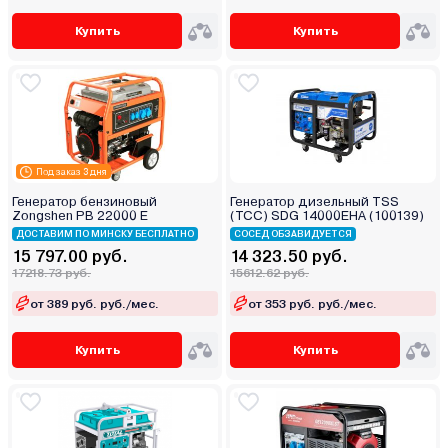
Купить
Купить
Под заказ 3 дня
Генератор бензиновый
Генератор дизельный TSS
Zongshen PB 22000 E
(ТСС) SDG 14000EHA (100139)
ДОСТАВИМ ПО МИНСКУ БЕСПЛАТНО
СОСЕД ОБЗАВИДУЕТСЯ
15 797.00 руб.
14 323.50 руб.
17218.73 руб.
15612.62 руб.
от 389 руб. руб./мес.
от 353 руб. руб./мес.
Купить
Купить