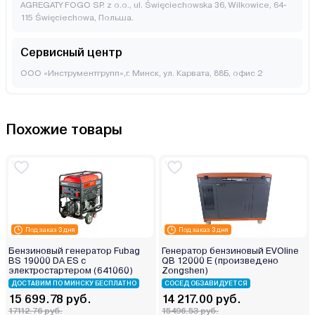
AGREGATY FOGO SP. z o.o., ul. Święciechowska 36, Wilkowice, 64-
115 Święciechowa, Польша.
Сервисный центр
ООО «Инструментгрупп»,г. Минск, ул. Карвата, 88Б, офис 2
Похожие товары
Под заказ 3 дня
Под заказ 3 дня
Бензиновый генератор Fubag
Генератор бензиновый EVOline
BS 19000 DA ES с
QB 12000 E (произведено
электростартером (641060)
Zongshen)
ДОСТАВИМ ПО МИНСКУ БЕСПЛАТНО
СОСЕД ОБЗАВИДУЕТСЯ
15 699.78 руб.
14 217.00 руб.
17112.76 руб.
15496.53 руб.