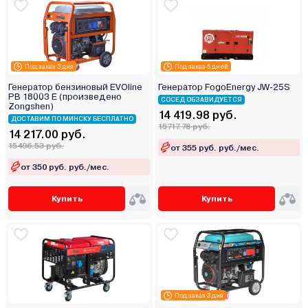
Под заказ 3 дня
Под заказ 5 дней
Генератор бензиновый EVOline
Генератор FogoEnergy JW-25S
PB 18003 E (произведено
СОСЕД ОБЗАВИДУЕТСЯ
Zongshen)
14 419.98 руб.
ДОСТАВИМ ПО МИНСКУ БЕСПЛАТНО
15717.78 руб.
14 217.00 руб.
15496.53 руб.
от 355 руб. руб./мес.
от 350 руб. руб./мес.
Купить
Купить
Под заказ 3 дня