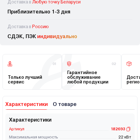
Доставка в
Любую точку Беларуси
Приблизительно 1-3 дня
Доставка в
Россию
СДЭК, ПЭК
индивидуально
01
02
Гарантийное
Только лучший
обслуживание
Доста
сервис
любой продукции
регио
Характеристики
О товаре
Характеристики
Артикул
182693
Максимальная мощность
22 кВт