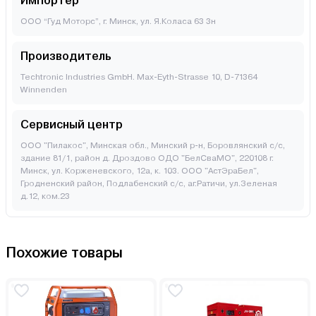
Импортер
ООО “Гуд Моторс”, г. Минск, ул. Я.Коласа 63 3н
Производитель
Techtronic Industries GmbH. Max-Eyth-Strasse 10, D-71364
Winnenden
Сервисный центр
ООО "Пилакос", Минская обл., Минский р-н, Боровлянский с/с,
здание 81/1, район д. Дроздово ОДО "БелСваМО", 220108 г.
Минск, ул. Корженевского, 12а, к. 103. ООО "АстЭраБел",
Гродненский район, Подлабенский с/с, аг.Ратичи, ул.Зеленая
д.12, ком.23
Похожие товары