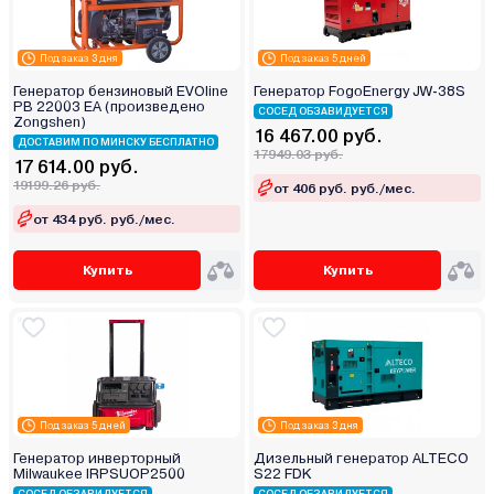
Под заказ 3 дня
Под заказ 5 дней
Генератор бензиновый EVOline
Генератор FogoEnergy JW-38S
PB 22003 EA (произведено
СОСЕД ОБЗАВИДУЕТСЯ
Zongshen)
16 467.00 руб.
ДОСТАВИМ ПО МИНСКУ БЕСПЛАТНО
17949.03 руб.
17 614.00 руб.
19199.26 руб.
от 406 руб. руб./мес.
от 434 руб. руб./мес.
Купить
Купить
Под заказ 5 дней
Под заказ 3 дня
Генератор инверторный
Дизельный генератор ALTECO
Milwaukee IRPSUOP2500
S22 FDK