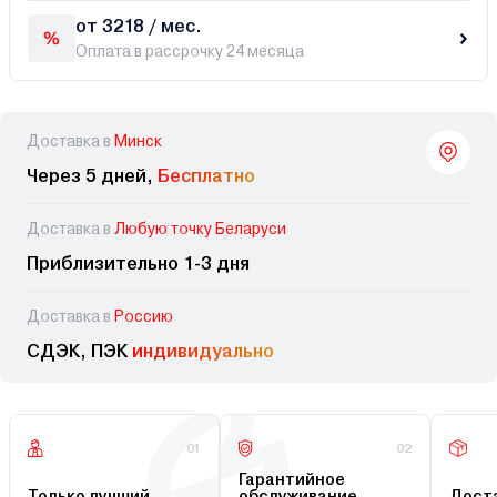
от 3218 / мес.
Оплата в рассрочку 24 месяца
Доставка в
Минск
Через 5 дней,
Бесплатно
Доставка в
Любую точку Беларуси
Приблизительно 1-3 дня
Доставка в
Россию
СДЭК, ПЭК
индивидуально
01
02
Гарантийное
Только лучший
обслуживание
Доста