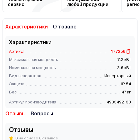
сервис
любой продукции
регио
Характеристики
О товаре
Характеристики
Артикул
177256
Максимальная мощность
7.2 кВт
Номинальная мощность
3.6 кВт
Вид генератора
Инверторный
Защита
IP 54
Вес
47 кг
Артикул производителя
4933492133
Отзывы
Вопросы
Отзывы
0
на основе 0 отзывов