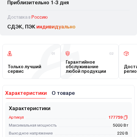
Приблизительно 1-3 дня
Доставка в
Россию
СДЭК, ПЭК
индивидуально
01
02
Гарантийное
Только лучший
обслуживание
Доста
сервис
любой продукции
регио
Характеристики
О товаре
Характеристики
Артикул
177759
Максимальная мощность
5000 Вт
Выходное напряжение
220 В