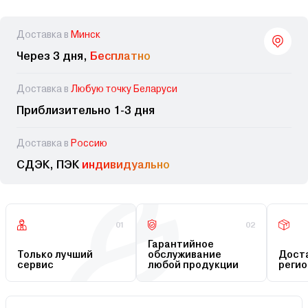
Доставка в
Минск
Через 3 дня,
Бесплатно
Доставка в
Любую точку Беларуси
Приблизительно 1-3 дня
Доставка в
Россию
СДЭК, ПЭК
индивидуально
01
02
Гарантийное
Только лучший
обслуживание
Доста
сервис
любой продукции
регио