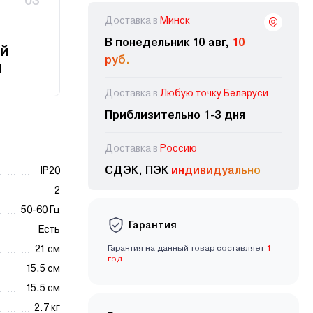
03
Доставка в
Минск
В понедельник 10 авг,
10
й
руб.
и
Доставка в
Любую точку Беларуси
Приблизительно 1-3 дня
Доставка в
Россию
СДЭК, ПЭК
индивидуально
IP20
2
50-60 Гц
Гарантия
Есть
21 см
Гарантия на данный товар составляет
1
год
15.5 см
15.5 см
2.7 кг