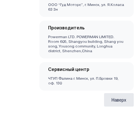
ООО “Гуд Моторс”, г. Минск, ул. Я.Коласа
63 3н
Производитель
Powerman LTD. POWERMAN LIMITED.
Room 605, Shangyou building, Shang you
song, Yousong community, Longhua
district, Shenzhen,China
Сервисный центр
ЧТУП Фалина г. Минск, ул. П.Бровки 19,
оф. 130
Наверх