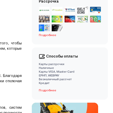
Рассрочка
Подробнее
того, чтобы
лем, которые
Способы оплаты
Карты рассрочки
Наличные
Карты VISA, Master Card
В. Благодаря
EРИП, WEBPAY
Безналичный рассчет
ки отключая
Кредит
Подробнее
лов, систем
ас прочности