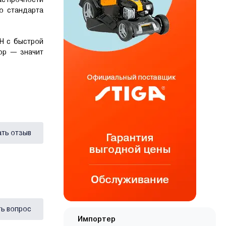
о стандарта
0H с быстрой
ор — значит
ать отзыв
ь вопрос
Импортер