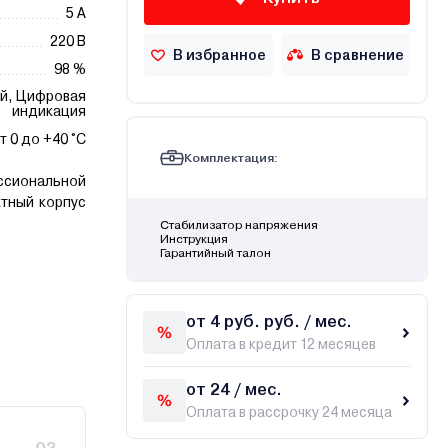
5 А
220 В
В избранное
В сравнение
98 %
й, Цифровая
индикация
т 0 до +40 °С
Комплектация:
сиональной
ктный корпус
Стабилизатор напряжения
Инструкция
Гарантийный талон
от 4 руб. руб. / мес.
Оплата в кредит 12 месяцев
от 24 / мес.
Оплата в рассрочку 24 месяца