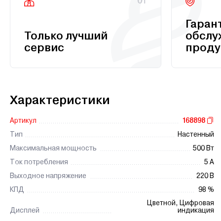
01
Гаран
Только лучший
обслу
сервис
проду
Характеристики
Артикул
168898
Тип
Настенный
Максимальная мощность
500 Вт
Ток потребления
5 А
Выходное напряжение
220 В
КПД
98 %
Цветной, Цифровая
Дисплей
индикация