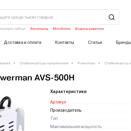
пулярно сейчас
Бензопилы
Мотоблоки
Водонагреватели
Аэраторы
Опрыскиватели аккумуляторные
Доставка и оплата
Контакты
Статьи
Бренд
вание
Стабилизаторы напряжения
Powerman
Стабилизатор 
owerman AVS-500H
Характеристики
Артикул
Производитель
Тип
Максимальная мощность