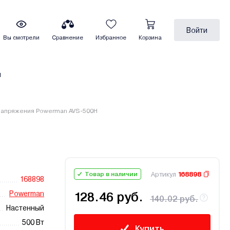
Войти
Вы смотрели
Сравнение
Избранное
Корзина
ы
напряжения Powerman AVS-500H
Артикул
168898
Товар в наличии
168898
Powerman
128.46 руб.
140.02 руб.
Настенный
500 Вт
Купить