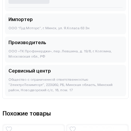
Импортер
ООО “Гуд Моторс”, г. Минск, ул. Я.Коласа 63 3н
Производитель
ООО «ТК Профэнерджи», пер. Левшина, д. 19/8, г. Коломна,
Московская обл., РФ
Сервисный центр
Общество с ограниченной ответственностью
"ЭлектроТехимпорт", 223060, РБ, Mинcкaя oблacть, Mинcкий
paйoн, Hoвoдвopcкий c/c, 18, пoм. 17
Похожие товары