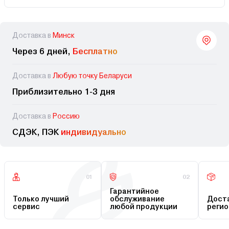
Доставка в
Минск
Через 6 дней,
Бесплатно
Доставка в
Любую точку Беларуси
Приблизительно 1-3 дня
Доставка в
Россию
СДЭК, ПЭК
индивидуально
01
02
Гарантийное
Только лучший
обслуживание
Доста
сервис
любой продукции
регио