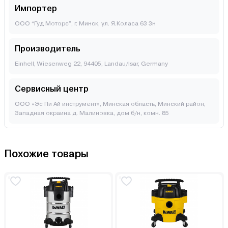
Импортер
ООО “Гуд Моторс”, г. Минск, ул. Я.Коласа 63 3н
Производитель
Einhell, Wiesenweg 22, 94405, Landau/Isar, Germany
Сервисный центр
ООО «Эс Пи Ай инструмент», Минская область, Минский район,
Западная окраина д. Малиновка, дом б/н, комн. 85
Похожие товары