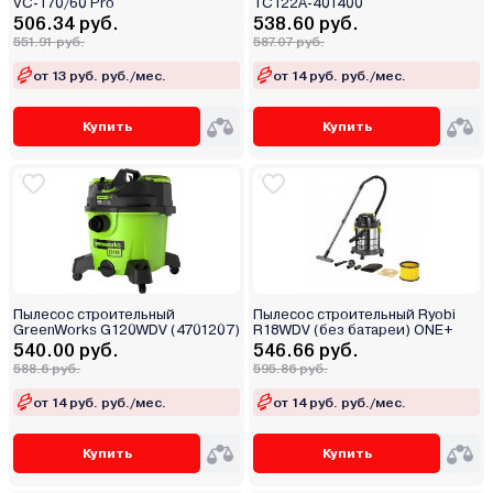
VC-170/60 Pro
TC122A-401400
506.34 руб.
538.60 руб.
551.91 руб.
587.07 руб.
от 13 руб. руб./мес.
от 14 руб. руб./мес.
Купить
Купить
Пылесос строительный
Пылесос строительный Ryobi
GreenWorks G120WDV (4701207)
R18WDV (без батареи) ONE+
540.00 руб.
546.66 руб.
588.6 руб.
595.86 руб.
от 14 руб. руб./мес.
от 14 руб. руб./мес.
Купить
Купить