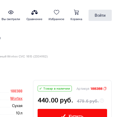
Войти
Вы смотрели
Сравнение
Избранное
Корзина
ы
ный Wortex CVC 1815 (2334162)
Артикул
188388
Товар в наличии
188388
Wortex
440.00 руб.
479.6 руб.
Сухая
10 л
Купить