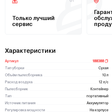
01
Гаран
Только лучший
обслу
сервис
проду
Характеристики
Артикул
188388
Тип уборки
Сухая
Объём пылесборника
10 л
Расход воздуха
12 л/с
Пылесборник
Контейнер
Тип
портативный
Источник питания
Аккумулятор
Регулировка мощности
На корпусе