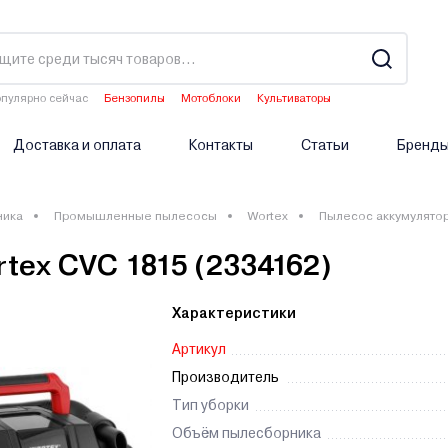
пулярно сейчас
Бензопилы
Мотоблоки
Культиваторы
Водонагреватели
Аэраторы
Доставка и оплата
Контакты
Статьи
Бренд
ника
Промышленные пылесосы
Wortex
Пылесос аккумулятор
ex CVC 1815 (2334162)
Характеристики
Артикул
Производитель
Тип уборки
Объём пылесборника