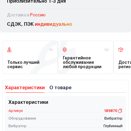
Приблизительно 1-3 дня
Доставка в
Россию
СДЭК, ПЭК
индивидуально
01
02
Гарантийное
Только лучший
обслуживание
Доста
сервис
любой продукции
регио
Характеристики
О товаре
Характеристики
Артикул
189870
Оборудование
Вибратор
Вибратор
Глубинный