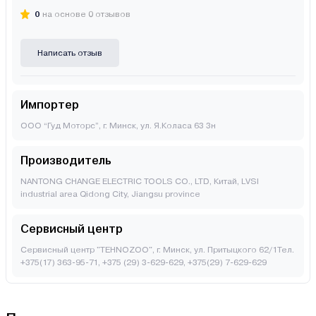
0
на основе 0 отзывов
Написать отзыв
Импортер
ООО “Гуд Моторс”, г. Минск, ул. Я.Коласа 63 3н
Производитель
NANTONG CHANGE ELECTRIC TOOLS CO., LTD, Китай, LVSI
industrial area Qidong City, Jiangsu province
Сервисный центр
Сервисный центр "TEHNOZOO", г. Минск, ул. Притыцкого 62/1Тел.
+375(17) 363-95-71, +375 (29) 3-629-629, +375(29) 7-629-629