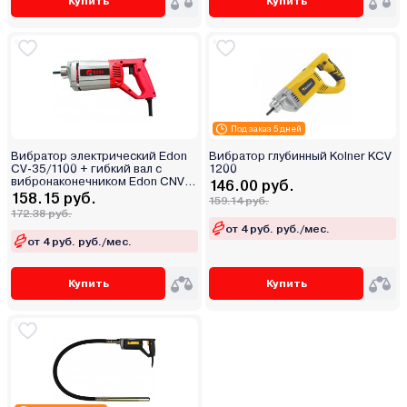
Купить
Купить
Под заказ 5 дней
Вибратор электрический Edon
Вибратор глубинный Kolner KCV
CV-35/1100 + гибкий вал с
1200
вибронаконечником Edon CNV-
146.00 руб.
35/1.5
158.15 руб.
159.14 руб.
172.38 руб.
от 4 руб. руб./мес.
от 4 руб. руб./мес.
Купить
Купить