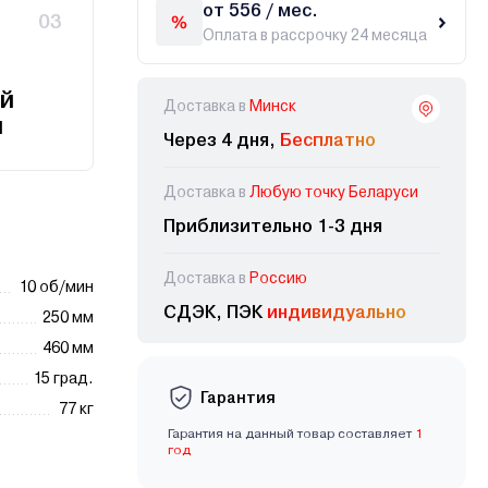
от 556 / мес.
03
Оплата в рассрочку 24 месяца
й
Доставка в
Минск
и
Через 4 дня,
Бесплатно
Доставка в
Любую точку Беларуси
Приблизительно 1-3 дня
Доставка в
Россию
10 об/мин
СДЭК, ПЭК
индивидуально
250 мм
460 мм
15 град.
Гарантия
77 кг
Гарантия на данный товар составляет
1
год