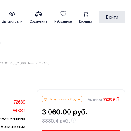
Войти
Вы смотрели
Сравнение
Избранное
Корзина
ы
VSCG-800/1000 Honda GX160
Артикул
72639
Под заказ
3 дня
72639
Vektor
3 060.00 руб.
чная машина
3335.4 руб.
Бензиновый