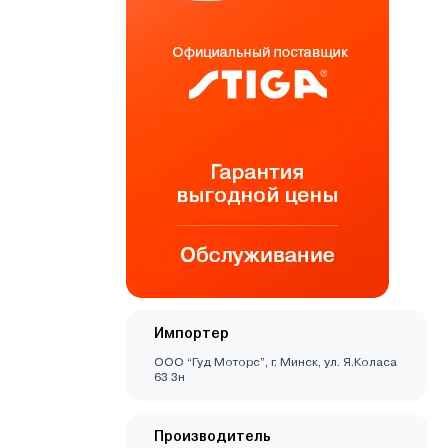
Импортер
ООО “Гуд Моторс”, г. Минск, ул. Я.Коласа
63 3н
Производитель