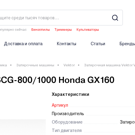
пулярно сейчас
Бензопилы
Триммеры
Культиваторы
Водонагреватели
Двигатели мотоблоков
Доставка и оплата
Контакты
Статьи
Бренд
ника
Затирочные машины
Vektor
Затирочная машина Vektor 
SCG-800/1000 Honda GX160
Характеристики
Артикул
Производитель
Оборудование
Затиро
Тип двигателя