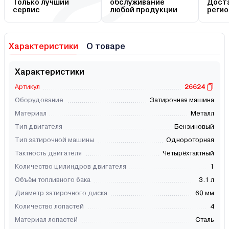
Только лучший
обслуживание
Доста
сервис
любой продукции
регио
Характеристики
О товаре
Характеристики
Артикул
26624
Оборудование
Затирочная машина
Материал
Металл
Тип двигателя
Бензиновый
Тип затирочной машины
Однороторная
Тактность двигателя
Четырёхтактный
Количество цилиндров двигателя
1
Объём топливного бака
3.1 л
Диаметр затирочного диска
60 мм
Количество лопастей
4
Материал лопастей
Сталь