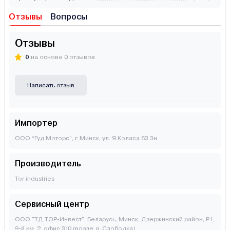
Отзывы
Вопросы
Отзывы
0
на основе 0 отзывов
Написать отзыв
Импортер
ООО “Гуд Моторс”, г. Минск, ул. Я.Коласа 63 3н
Производитель
Tor industries
Сервисный центр
ООО "ТД ТОР-Инвест", Беларусь, Минск, Дзержинский район, Р1,
9-й км, 2, офис 310 (возле д. Слободка)