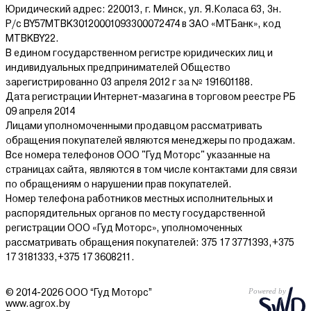
Юридический адрес: 220013, г. Минск, ул. Я.Коласа 63, 3н.
Р/с BY57MTBK30120001093300072474 в ЗАО «МТБанк», код
MTBKBY22.
В едином государственном регистре юридических лиц и
индивидуальных предпринимателей Общество
зарегистрированно 03 апреля 2012 г за № 191601188.
Дата регистрации Интернет-мазагина в торговом реестре РБ
09 апреля 2014
Лицами уполномоченными продавцом рассматривать
обращения покупателей являются менеджеры по продажам.
Все номера телефонов ООО "Гуд Моторс" указанные на
страницах сайта, являются в том числе контактами для связи
по обращениям о нарушении прав покупателей.
Номер телефона работников местных исполнительных и
распорядительных органов по месту государственной
регистрации ООО «Гуд Моторс», уполномоченных
рассматривать обращения покупателей: 375 17 3771393,+375
17 3181333,+375 17 3608211.
© 2014-2026 ООО “Гуд Моторс”
www.agrox.by