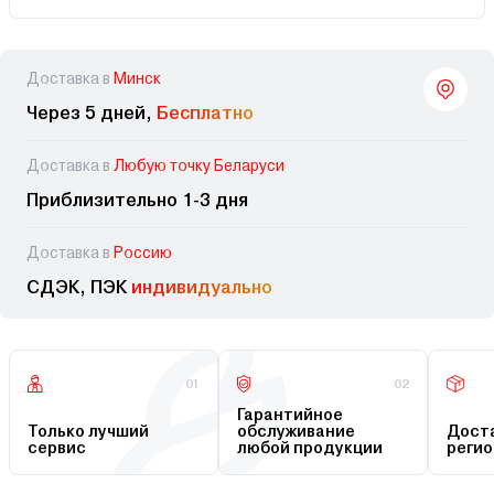
Доставка в
Минск
Через 5 дней,
Бесплатно
Доставка в
Любую точку Беларуси
Приблизительно 1-3 дня
Доставка в
Россию
СДЭК, ПЭК
индивидуально
01
02
Гарантийное
Только лучший
обслуживание
Доста
сервис
любой продукции
регио