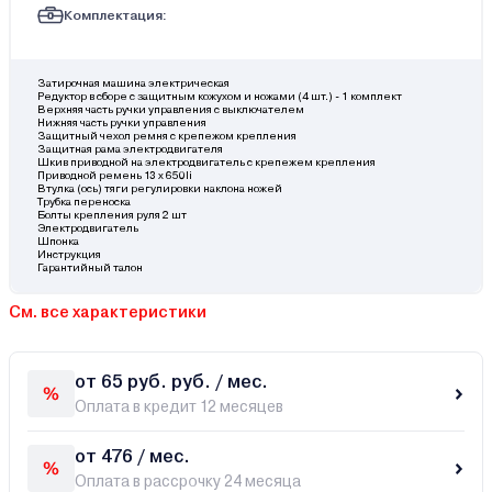
Комплектация:
Затирочная машина электрическая
Редуктор в сборе с защитным кожухом и ножами (4 шт.) - 1 комплект
Верхняя часть ручки управления с выключателем
Нижняя часть ручки управления
Защитный чехол ремня с крепежом крепления
Защитная рама электродвигателя
Шкив приводной на электродвигатель с крепежем крепления
Приводной ремень 13 х 650li
Втулка (ось) тяги регулировки наклона ножей
Трубка переноска
Болты крепления руля 2 шт
Электродвигатель
Шпонка
Инструкция
Гарантийный талон
См. все характеристики
от 65 руб. руб. / мес.
Оплата в кредит 12 месяцев
от 476 / мес.
Оплата в рассрочку 24 месяца