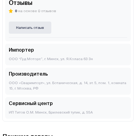
Отзывы
0
на основе 0 отзывов
Написать отзыв
Импортер
ООО “Гуд Моторс”, г. Минск, ул. Я.Коласа 63 3н
Производитель
ООО «Сваримпорт», ул. Ботаническая, д. 14, эт. 5, пом. 1, комната
15, г. Москва, РФ
Сервисный центр
ИП Титов О.М. Минск, Брилевский тупик, д. 55А