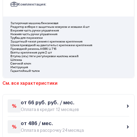
Комплектация:
Затирочная машина бензиновая
Редуктор в сборе с защитным кожухом и ножами 4 шт
Верхняя часть ручки управления
Нижняя часть ручки управления
Трубка для переноски
Защитный чехол ремня с крепежом крепления
Шкив приводной на двигатель с крепежем крепления
Приводной ремень A 686 Li 716
Болты крепления руля 2 шт
Втулка (ось) тяги регулировки наклона ножей
Шпонка
Свечной ключ
Инструкция
Гарантийный талон
См. все характеристики
от 66 руб. руб. / мес.
Оплата в кредит 12 месяцев
от 486 / мес.
Оплата в рассрочку 24 месяца