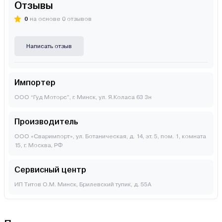
Отзывы
0
на основе 0 отзывов
Написать отзыв
Импортер
ООО “Гуд Моторс”, г. Минск, ул. Я.Коласа 63 3н
Производитель
ООО «Сваримпорт», ул. Ботаническая, д. 14, эт. 5, пом. 1, комната
15, г. Москва, РФ
Сервисный центр
ИП Титов О.М. Минск, Брилевский тупик, д. 55А