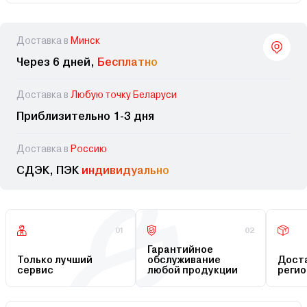
Доставка в
Минск
Через 6 дней,
Бесплатно
Доставка в
Любую точку Беларуси
Приблизительно 1-3 дня
Доставка в
Россию
СДЭК, ПЭК
индивидуально
01
02
Гарантийное
Только лучший
обслуживание
Доста
сервис
любой продукции
регио