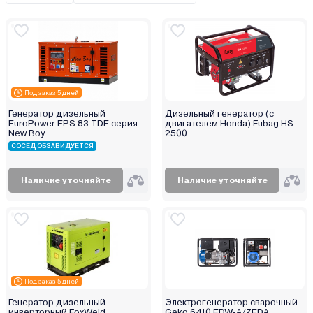
Briggs&Stratton
Champion
Daewoo
Dajo
Deko
Под заказ 5 дней
Denzel
Генератор дизельный
Дизельный генератор (с
EuroPower EPS 83 TDE серия
двигателем Honda) Fubag HS
DGM
New Boy
2500
DYLLU
СОСЕД ОБЗАВИДУЕТСЯ
D`ARC
Наличие уточняйте
Наличие уточняйте
ECO
EcoFlow
Edon
Eisemann
Eland
Elemax
Под заказ 5 дней
Elitech
Генератор дизельный
Электрогенератор сварочный
инверторный FoxWeld
Geko 6410 EDW-A/ZEDA