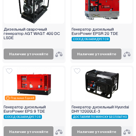
Korona
Kranz
Kronwerk
Дизельный сварочный
Генератор дизельный
Lifan
генератор AGT WAGT 400 DC
EuroPower EPSR 20 TDE
LSDE
Link Lion
СОСЕД ОБЗАВИДУЕТСЯ
Loncin
Наличие уточняйте
Наличие уточняйте
Magnetta
Magnum
Makita
Mateus
Maxcut
Mikkeli
Под заказ 5 дней
Milwaukee
Генератор дизельный
Генератор дизельный Hyundai
EuroPower EPS 9 TDE
DHY 12000LE-3
Mitsuba
СОСЕД ОБЗАВИДУЕТСЯ
ДОСТАВИМ ПО МИНСКУ БЕСПЛАТНО
MTX
Nikkey
Наличие уточняйте
Наличие уточняйте