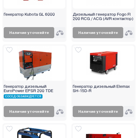
Витязь
Вымпел
Генератор Kubota GL 6000
Дизельный генератор Fogo FI
Диолд
200 RCG / ACG (AVR контактор)
Зубр
Наличие уточняйте
Наличие уточняйте
Инстар
Интерскол
Калибр
Кратон
Победа
Ресанта
Рысь
Генератор дизельный
Генератор дизельный Elemax
EuroPower EPSR 200 TDE
SH-15D-R
Сибртех
СОСЕД ОБЗАВИДУЕТСЯ
Ставр
Ударник
Наличие уточняйте
Наличие уточняйте
Энергомаш