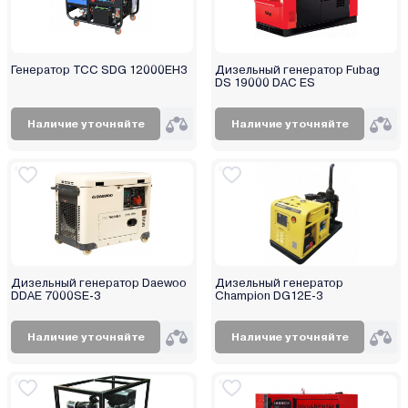
Hammer
Hanskonner
Haupa
Генератор TCC SDG 12000EH3
Дизельный генератор Fubag
DS 19000 DAC ES
Helmut
Hitachi
Наличие уточняйте
Наличие уточняйте
HND
Honda (Хонда)
Husqvarna (Хускварна)
Huter
Hyundai
Impakt
Jasic
Дизельный генератор Daewoo
Дизельный генератор
DDAE 7000SE-3
Champion DG12E-3
Kabin
Karcher
Наличие уточняйте
Наличие уточняйте
Kawashima
Kirk
Kolner