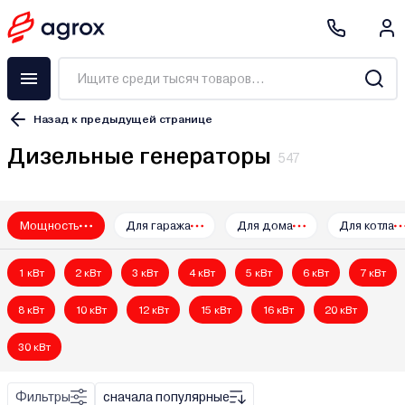
Назад к предыдущей странице
Дизельные генераторы
547
Мощность
Для гаража
Для дома
Для котла
A-iPower
AGT
1 кВт
2 кВт
3 кВт
4 кВт
5 кВт
6 кВт
7 кВт
ALTECO
Artelv
8 кВт
10 кВт
12 кВт
15 кВт
16 кВт
20 кВт
Aurora
30 кВт
Bort
Brado
Фильтры
сначала популярные
Brait