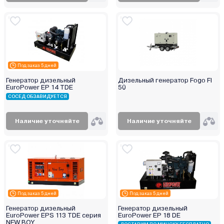
Orbis
P.I.T.
Partisan
Patriot
Profipower
Под заказ 5 дней
Rato
Генератор дизельный
Дизельный генератор Fogo FI
Redbo
EuroPower EP 14 TDE
50
СОСЕД ОБЗАВИДУЕТСЯ
Rid
RockForce
Наличие уточняйте
Наличие уточняйте
Ryobi
SBK
SDMO
Senci
Shtenli
Skiper
Под заказ 5 дней
Под заказ 5 дней
Spec
Генератор дизельный
Генератор дизельный
EuroPower EPS 113 TDE серия
EuroPower EP 18 DE
Stalker
NEW BOY