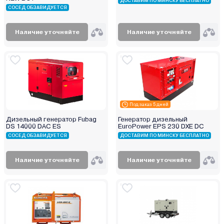
ДОСТАВИМ ПО МИНСКУ БЕСПЛАТНО
СОСЕД ОБЗАВИДУЕТСЯ
Steher
Sturm
Наличие уточняйте
Наличие уточняйте
TOR
TOTAL
TSS (ТСС)
Vektor
Verton
Villartec
Под заказ 5 дней
Watt
Дизельный генератор Fubag
Генератор дизельный
DS 14000 DAC ES
EuroPower EPS 230 DXE DC
Weima
СОСЕД ОБЗАВИДУЕТСЯ
ДОСТАВИМ ПО МИНСКУ БЕСПЛАТНО
Wester
Wolf
Наличие уточняйте
Наличие уточняйте
XO
ZigZag
Zongshen
Zonsen