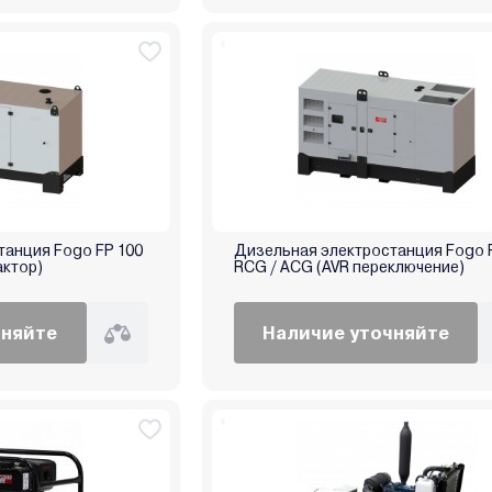
танция Fogo FP 100
Дизельная электростанция Fogo 
актор)
RCG / ACG (AVR переключение)
чняйте
Наличие уточняйте