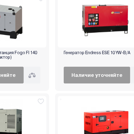
анция Fogo FI 140
Генератор Endress ESE 10 YW-B/A
актор)
чняйте
Наличие уточняйте