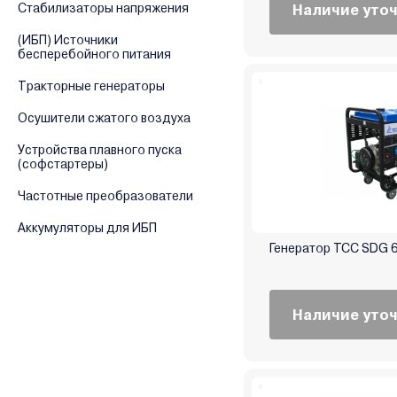
Стабилизаторы напряжения
Наличие уто
Endress
(ИБП) Источники
Energo
бесперебойного питания
Energolux
Тракторные генераторы
Eurolux
EuroPower
Осушители сжатого воздуха
EVOline
Устройства плавного пуска
(софстартеры)
Favourite
Firman
Частотные преобразователи
Fogo
Аккумуляторы для ИБП
FogoEnergy
Генератор ТСС SDG 6
Forsage
FoxWeld
Fubag
Наличие уто
Geko
Genmac
GTL