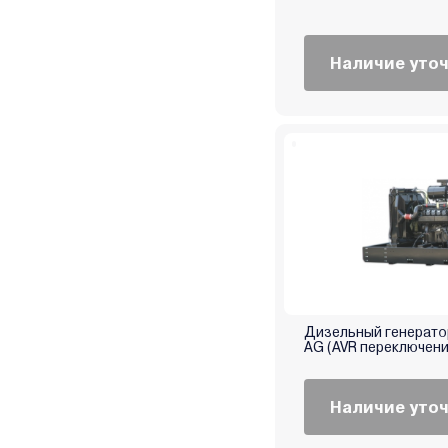
Orbis
P.I.T.
Partisan
Наличие уто
Patriot
Profipower
Rato
Redbo
Rid
RockForce
Ryobi
SBK
SDMO
Senci
Дизельный генератор
AG (AVR переключени
Shtenli
Skiper
Наличие уто
Spec
Stalker