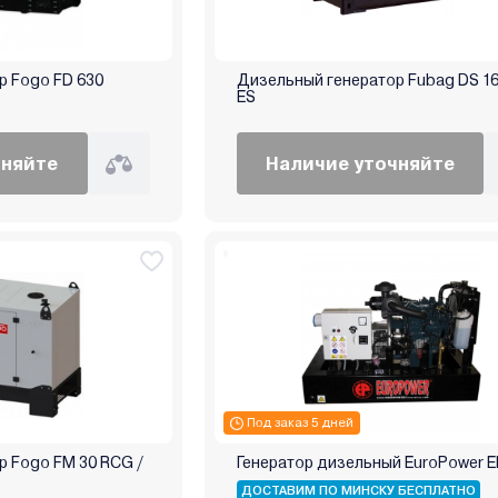
р Fogo FD 630
Дизельный генератор Fubag DS 1
ES
чняйте
Наличие уточняйте
Под заказ 5 дней
р Fogo FM 30 RCG /
Генератор дизельный EuroPower E
ДОСТАВИМ ПО МИНСКУ БЕСПЛАТНО