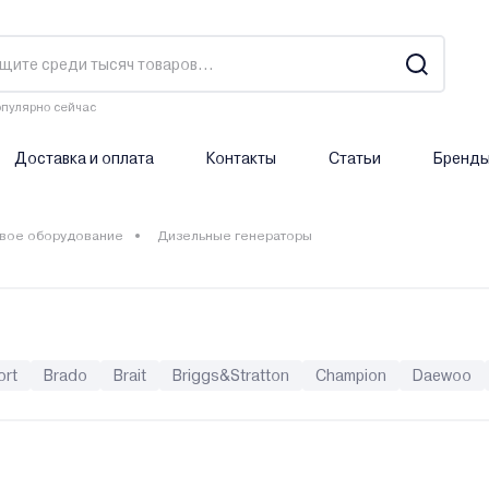
пулярно сейчас
Доставка и оплата
Контакты
Статьи
Бренд
вое оборудование
Дизельные генераторы
ort
Brado
Brait
Briggs&Stratton
Champion
Daewoo
Elitech
ELP
Endress
Energo
Energolux
Eurolux
Genmac
GTL
Hammer
Hanskonner
Haupa
Helmut
asic
Kabin
Karcher
Kawashima
Kirk
Kolner
Korona