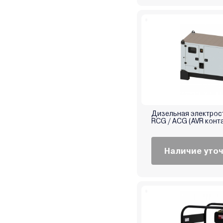
Steher
Sturm
TOR
TOTAL
TSS (ТСС)
Vektor
Verton
Villartec
Дизельная электрос
Watt
RCG / ACG (AVR конт
Weima
Wester
Наличие уто
Wolf
XO
ZigZag
Zongshen
Zonsen
Витязь