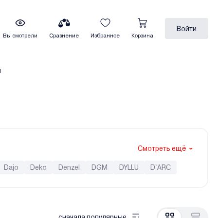
Войти
Вы смотрели
Сравнение
Избранное
Корзина
ы
Смотреть ещё
Dajo
Deko
Denzel
DGM
DYLLU
D`ARC
EuroPower
EVOline
Favourite
Firman
Fogo
Hitachi
HND
Honda (Хонда)
Kranz
Kronwerk
Lifan
Link Lion
Loncin
сначала популярные