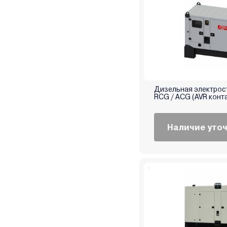
Hammer
Hanskonner
Haupa
Helmut
Hitachi
HND
Honda (Хонда)
Дизельная электрост
RCG / ACG (AVR конт
Husqvarna (Хускварна)
Huter
Наличие уто
Hyundai
Impakt
Jasic
Kabin
Karcher
Kawashima
Kirk
Kolner