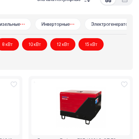
Partisan
Patriot
Profipower
Rato
Redbo
OTAL
TSS (ТСС)
Vektor
Verton
Villartec
тар
Интерскол
Калибр
Кратон
Победа
изельные
Инверторные
Электрогенераторы
8 кВт
10 кВт
12 кВт
15 кВт