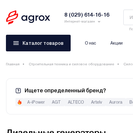
8 (029) 614-16-16
Интернет-магазин
По
Каталог товаров
О нас
Акции
Главная
Строительная техника и силовое оборудование
Сило
Ищете определенный бренд?
A-iPower
AGT
ALTECO
Artelv
Aurora
B
ECO
EcoFlow
Edon
Eisemann
Eland
Elemax
FogoEnergy
Forsage
FoxWeld
Fubag
Geko
Husqvarna (Хускварна)
Huter
Hyundai
Impakt
J
Дизельные генераторы