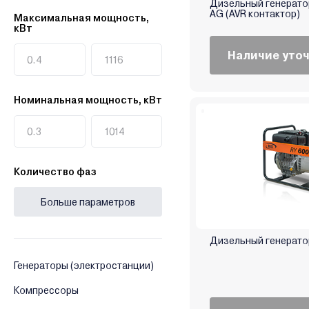
Дизельный генератор
Briggs&Stratton
AG (AVR контактор)
Максимальная мощность,
Champion
кВт
Daewoo
Наличие уто
Dajo
Deko
Номинальная мощность, кВт
Denzel
DGM
DYLLU
D`ARC
Количество фаз
ECO
EcoFlow
Больше параметров
Edon
Eisemann
Дизельный ге
Eland
Генераторы (электростанции)
Elemax
Elitech
Компрессоры
ELP