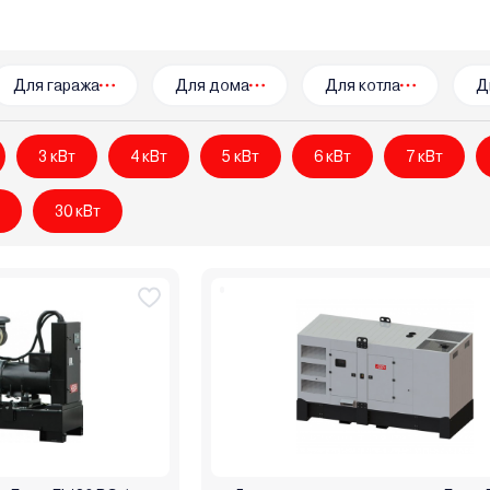
Mikkeli
Milwaukee
Mitsuba
MTX
Nikkey
Orbis
P.I.T.
Shtenli
Skiper
Spec
Stalker
Steher
Sturm
TOR
T
ngshen
Zonsen
Витязь
Вымпел
Диолд
Зубр
Инс
Для гаража
Для дома
Для котла
Д
ергомаш
3 кВт
4 кВт
5 кВт
6 кВт
7 кВт
т
30 кВт