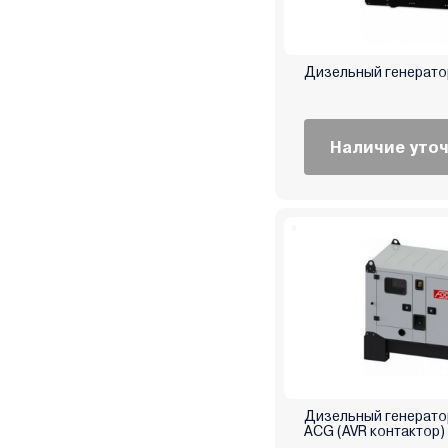
Korona
Kranz
Kronwerk
Дизельный генерато
Lifan
Link Lion
Наличие уто
Loncin
Magnetta
Magnum
Makita
Mateus
Maxcut
Mikkeli
Milwaukee
Mitsuba
MTX
Дизельный генерато
Nikkey
ACG (AVR контактор)