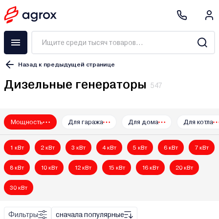
Назад к предыдущей странице
Дизельные генераторы
547
Мощность
Для гаража
Для дома
Для котла
A-iPower
AGT
1 кВт
2 кВт
3 кВт
4 кВт
5 кВт
6 кВт
7 кВт
ALTECO
Artelv
8 кВт
10 кВт
12 кВт
15 кВт
16 кВт
20 кВт
Aurora
30 кВт
Bort
Brado
Фильтры
сначала популярные
Brait