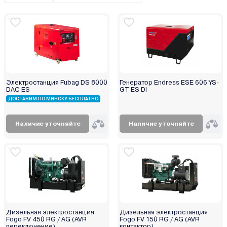
Briggs&Stratton
Champion
Daewoo
Dajo
Deko
Denzel
Электростанция Fubag DS 8000
Генератор Endress ESE 606 YS-
DAC ES
GT ES DI
DGM
ДОСТАВИМ ПО МИНСКУ БЕСПЛАТНО
DYLLU
D`ARC
Наличие уточняйте
Наличие уточняйте
ECO
EcoFlow
Edon
Eisemann
Eland
Elemax
Дизельная электростанция
Дизельная электростанция
Elitech
Fogo FV 450 RG / AG (AVR
Fogo FV 150 RG / AG (AVR
переключение)
контактор)