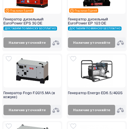
Korona
Под заказ 5 дней
Под заказ 5 дней
Kranz
Генератор дизельный
Генератор дизельный
Kronwerk
EuroPower EPS 30 DE
EuroPower EP 103 DE
ДОСТАВИМ ПО МИНСКУ БЕСПЛАТНО
ДОСТАВИМ ПО МИНСКУ БЕСПЛАТНО
Lifan
Link Lion
Наличие уточняйте
Наличие уточняйте
Loncin
Magnetta
Magnum
Makita
Mateus
Maxcut
Mikkeli
Генератор Fogo F.0015.MA (в
Генератор Energo ED6.5/400S
кожухе)
Milwaukee
Mitsuba
Наличие уточняйте
Наличие уточняйте
MTX
Nikkey