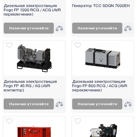
Hammer
Дизельная электростанция
Генератор ТСС SDGN 7000EH
Fogo FP 1000 RCG / ACG (AVR
Hanskonner
переключение)
Haupa
Наличие уточняйте
Наличие уточняйте
Helmut
Hitachi
HND
Honda (Хонда)
Husqvarna (Хускварна)
Huter
Hyundai
Дизельная электростанция
Дизельная электростанция
Fogo FP 45 RG / AG (AVR
Fogo FP 800 RCG / ACG (AVR
Impakt
контактор)
переключение)
Jasic
Kabin
Наличие уточняйте
Наличие уточняйте
Karcher
Kawashima
Kirk
Kolner