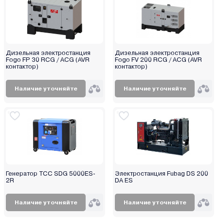
Orbis
P.I.T.
Partisan
Patriot
Дизельная электростанция
Дизельная электростанция
Profipower
Fogo FP 30 RCG / ACG (AVR
Fogo FV 200 RCG / ACG (AVR
контактор)
контактор)
Rato
Redbo
Наличие уточняйте
Наличие уточняйте
Rid
RockForce
Ryobi
SBK
SDMO
Senci
Генератор ТСС SDG 5000ES-
Электростанция Fubag DS 200
Shtenli
2R
DA ES
Skiper
Spec
Наличие уточняйте
Наличие уточняйте
Stalker