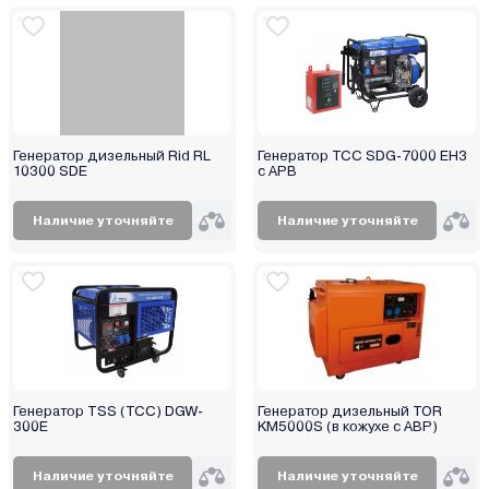
Steher
Sturm
TOR
TOTAL
TSS (ТСС)
Генератор дизельный Rid RL
Генератор ТСС SDG-7000 EH3
Vektor
10300 SDE
с APB
Verton
Наличие уточняйте
Наличие уточняйте
Villartec
Watt
Weima
Wester
Wolf
XO
ZigZag
Генератор TSS (ТСС) DGW-
Генератор дизельный TOR
300E
KM5000S (в кожухе с АВР)
Zongshen
Zonsen
Наличие уточняйте
Наличие уточняйте