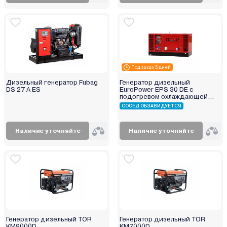
Витязь
Вымпел
Диолд
Зубр
Инстар
Под заказ 5 дней
Интерскол
Дизельный генератор Fubag
Генератор дизельный
Калибр
DS 27 A ES
EuroPower EPS 30 DE с
подогревом охлаждающей
Кратон
жидкости
СОСЕД ОБЗАВИДУЕТСЯ
Победа
Ресанта
Наличие уточняйте
Наличие уточняйте
Рысь
Сибртех
Ставр
Ударник
Энергомаш
Генератор дизельный TOR
Генератор дизельный TOR
KM9000D
KM7000D