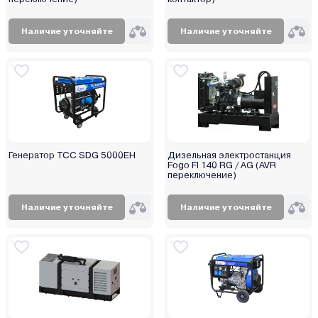
ELP
Endress
Наличие уточняйте
Наличие уточняйте
Energo
Energolux
Eurolux
EuroPower
EVOline
Favourite
Firman
Генератор TCC SDG 5000EH
Дизельная электростанция
Fogo FI 140 RG / AG (AVR
Fogo
переключение)
FogoEnergy
Наличие уточняйте
Наличие уточняйте
Forsage
FoxWeld
Fubag
Geko
Genmac
GTL