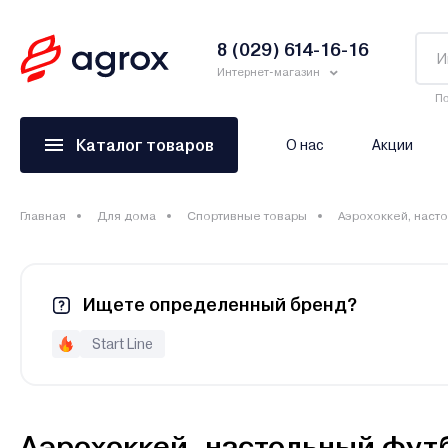
8 (029) 614-16-16
Интернет-магазин
По
Каталог товаров
О нас
Акции
Главная
Для дома
Спортивные товары
Аэрохоккей, наст
Ищете определенный бренд?
Start Line
Аэрохоккей, настольный фут