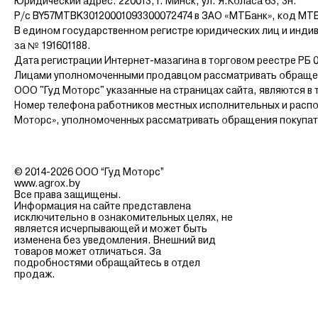
Юридический адрес: 220013, г. Минск, ул. Я.Коласа 63, 3н.
Республике Беларусь, оплатить покупку можно семью способ
Р/с BY57MTBK30120001093300072474 в ЗАО «МТБанк», код MT
официальная гарантия.
В едином государственном регистре юридических лиц и инди
за № 191601188.
Дата регистрации Интернет-мазагина в торговом реестре РБ 0
Лицами уполномоченными продавцом рассматривать обращен
ООО "Гуд Моторс" указанные на страницах сайта, являются в 
Номер телефона работников местных исполнительных и распо
Моторс», уполномоченных рассматривать обращения покупателе
© 2014-2026 ООО “Гуд Моторс”
www.agrox.by
Все права защищены.
Информация на сайте представлена
исключительно в ознакомительных целях, не
является исчерпывающей и может быть
изменена без уведомления. Внешний вид
товаров может отличаться. За
подробностями обращайтесь в отдел
продаж.