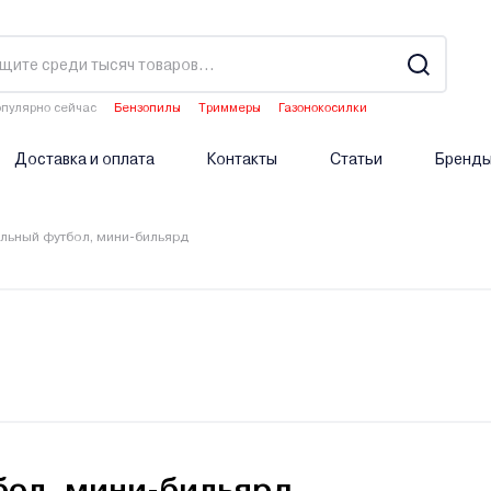
пулярно сейчас
Бензопилы
Триммеры
Газонокосилки
Водонагреватели
Аэраторы
Доставка и оплата
Контакты
Статьи
Бренд
ольный футбол, мини-бильярд
бол, мини-бильярд