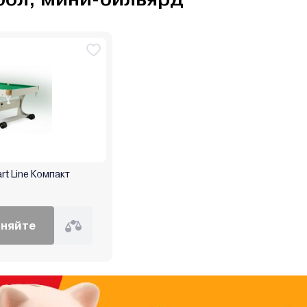
rt Line Компакт
чняйте