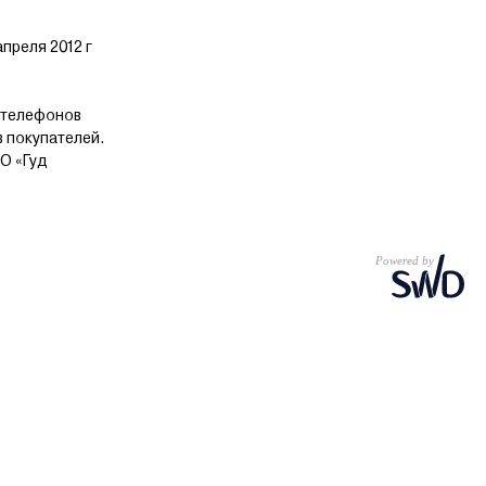
до покупки в кредит или в рассрочку. На все товары дается
преля 2012 г
 телефонов
в покупателей.
О «Гуд