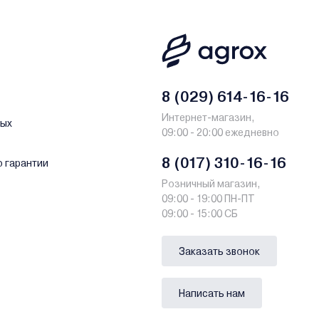
ый футбол для детей можно и для взрослых – эта игра очень
вращает механические повреждения. Также встречаются столы
8 (029) 614-16-16
а для взрослых. Табло для подсчета очков преимущественно
ассортименте.
Интернет-магазин,
ных
09:00 - 20:00 ежедневно
8 (017) 310-16-16
о гарантии
ратегии. Купить мини-бильярд можно для детей и взрослых, с
Розничный магазин,
09:00 - 19:00 ПН-ПТ
09:00 - 15:00 СБ
 могут быть как напольными, так и настольными. В комплекте
 для игровых маневров. Такие столы прекрасно подходят для
Заказать звонок
Написать нам
неджером по телефону. Доставка заказов выполняется по всей