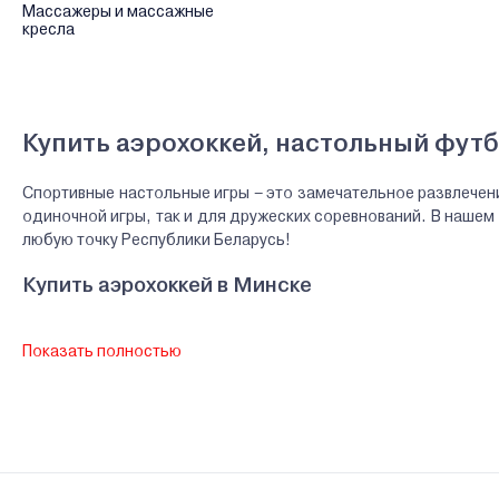
Массажеры и массажные
кресла
Купить аэрохоккей, настольный фут
Спортивные настольные игры – это замечательное развлечен
одиночной игры, так и для дружеских соревнований. В нашем
любую точку Республики Беларусь!
Купить аэрохоккей в Минске
Купить настольный аэрохоккей – значит обеспечить всей с
Показать полностью
небольшими отверстиями для подачи воздуха, которые сущест
и позволяет развить быстроту реакции, внимание и стратегиче
Купить аэрохоккей в Беларуси можно по вполне доступной ц
безопасные материалы – например, стол производится из э
можете купить детский аэрохоккей походящего размера с уче