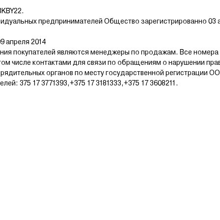
ами – от платежа наличными деньгами или банковской картой 
BKBY22.
видуальных предпринимателей Общество зарегистрированно 03 а
9 апреля 2014
ия покупателей являются менеджеры по продажам. Все номера
том числе контактами для связи по обращениям о нарушении пра
рядительных органов по месту государственной регистрации ОО
й: 375 17 3771393,+375 17 3181333,+375 17 3608211.