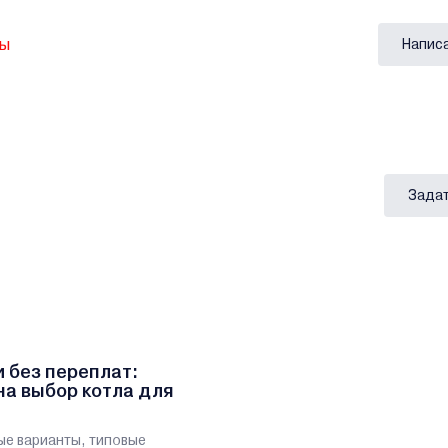
вы
Напис
Задат
и без переплат:
на выбор котла для
ые варианты, типовые