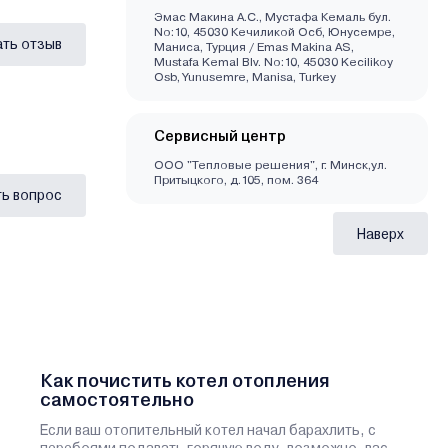
Эмас Макина А.С., Мустафа Кемаль бул.
No:10, 45030 Кечиликой Осб, Юнусемре,
ать отзыв
Маниса, Турция / Emas Makina AS,
Mustafa Kemal Blv. No:10, 45030 Kecilikoy
Osb, Yunusemre, Manisa, Turkey
Сервисный центр
ООО "Тепловые решения", г. Минск,ул.
Притыцкого, д.105, пом. 364
ь вопрос
Наверх
Как почистить котел отопления
самостоятельно
Если ваш отопительный котел начал барахлить, с