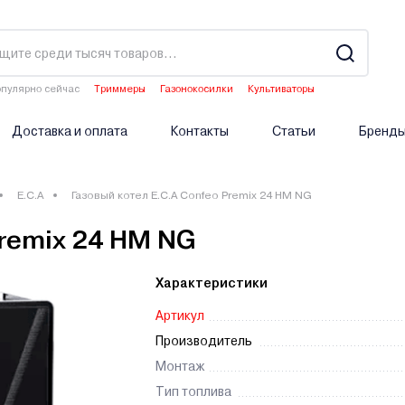
пулярно сейчас
Триммеры
Газонокосилки
Культиваторы
Водонагреватели
Двигатели мотоблоков
Доставка и оплата
Контакты
Статьи
Бренд
E.C.A
Газовый котел E.C.A Confeo Premix 24 HM NG
Premix 24 HM NG
Характеристики
Артикул
Производитель
Монтаж
Тип топлива