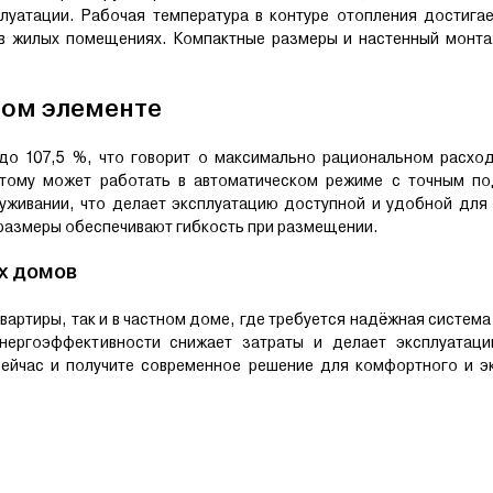
луатации. Рабочая температура в контуре отопления достигае
 в жилых помещениях. Компактные размеры и настенный монт
дом элементе
о 107,5 %, что говорит о максимально рациональном расход
оэтому может работать в автоматическом режиме с точным п
уживании, что делает эксплуатацию доступной и удобной для
 размеры обеспечивают гибкость при размещении.
х домов
вартиры, так и в частном доме, где требуется надёжная система
нергоэффективности снижает затраты и делает эксплуатац
сейчас и получите современное решение для комфортного и э