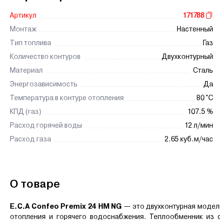
Артикул
171788
Монтаж
Настенный
Тип топлива
Газ
Количество контуров
Двухконтурный
Материал
Сталь
Энергозависимость
Да
Температура в контуре отопления
80 °C
КПД (газ)
107.5 %
Расход горячей воды
12 л/мин
Расход газа
2.65 куб.м/час
О товаре
E.C.A Confeo Premix 24 HM NG
— это двухконтурная модел
отопления и горячего водоснабжения. Теплообменник из с