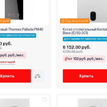
 5 дней
Под заказ 5 дней
овый Thermex Pallada PM40
Котел отопительный Kenta
Base (E) 50‑2CS
 ПО МИНСКУ БЕСПЛАТНО
ДОСТАВИМ ПО МИНСКУ БЕСПЛ
0 руб.
6 152.00 руб.
б.
6705.68 руб.
 руб. руб./мес.
от 152 руб. руб./мес.
плектаций
Купить
Купить