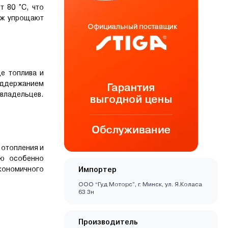
т 80 °C, что
аж упрощают
е топлива и
оддержанием
 владельцев.
 отопления и
ию особенно
кономичного
Импортер
ООО “Гуд Моторс”, г. Минск, ул. Я.Коласа
63 3н
Производитель