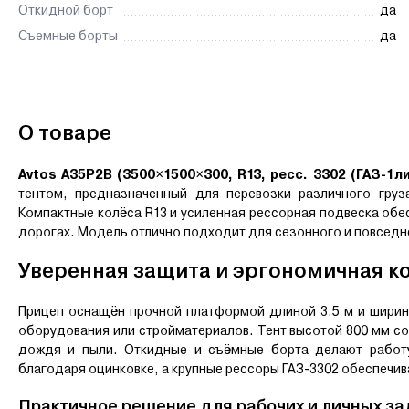
Откидной борт
да
Съемные борты
да
О товаре
Avtos A35P2B (3500×1500×300, R13, ресс. 3302 (ГАЗ-1ли
тентом, предназначенный для перевозки различного груз
Компактные колёса R13 и усиленная рессорная подвеска обе
дорогах. Модель отлично подходит для сезонного и повседн
Уверенная защита и эргономичная к
Прицеп оснащён прочной платформой длиной 3.5 м и ширин
оборудования или стройматериалов. Тент высотой 800 мм с
дождя и пыли. Откидные и съёмные борта делают работу
благодаря оцинковке, а крупные рессоры ГАЗ-3302 обеспеч
Практичное решение для рабочих и личных за