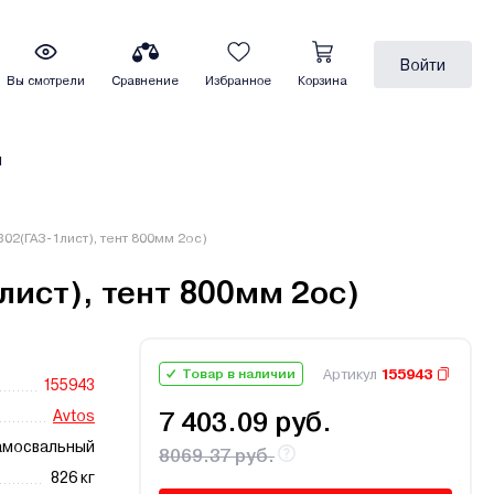
Войти
Вы смотрели
Сравнение
Избранное
Корзина
ы
302(ГАЗ-1лист), тент 800мм 2ос)
лист), тент 800мм 2ос)
Артикул
155943
Товар в наличии
155943
Avtos
7 403.09 руб.
амосвальный
8069.37 руб.
826 кг