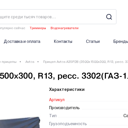
пулярно сейчас
Триммеры
Водонагреватели
Двигатели мотоблоков
Аэраторы
Опрыскиватели аккумуляторные
Доставка и оплата
Контакты
Статьи
Бренд
е прицепы
Avtos
Прицеп Avtos A35P2B (3500х1500х300, R13, ресс. 3
00х300, R13, ресс. 3302(ГАЗ-1
Характеристики
Артикул
Производитель
Тип
С
Грузоподъемность