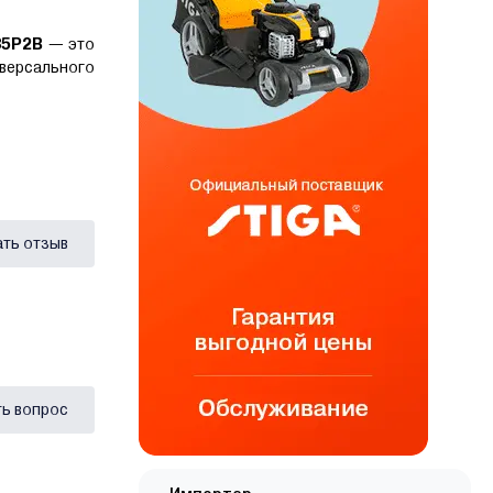
35P2B
— это
версального
ать отзыв
ь вопрос