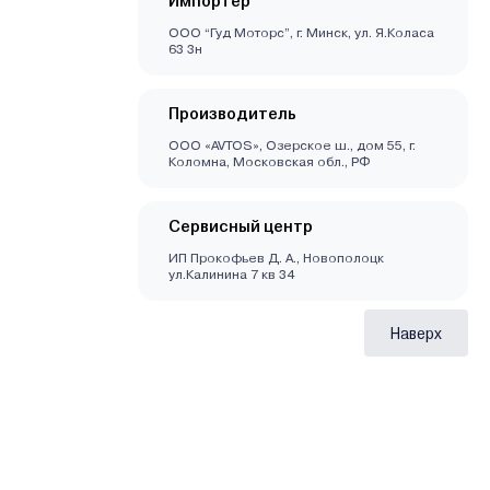
Импортер
ООО “Гуд Моторс”, г. Минск, ул. Я.Коласа
63 3н
Производитель
ООО «AVTOS», Озерское ш., дом 55, г.
Коломна, Московская обл., РФ
Сервисный центр
ИП Прокофьев Д. А., Новополоцк
ул.Калинина 7 кв 34
Наверх