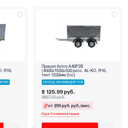
Прицеп Avtos A40P2B
O, R16,
(4000х1500х300 ресс. AL-KO, R16,
тент 1200мм 2ос)
АТНО
СОСЕД ОБЗАВИДУЕТСЯ
8 125.99 руб.
8857.33 руб.
от 200 руб. руб./мес.
Еще 3 комплектации