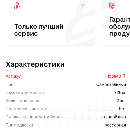
01
Гаран
Только лучший
обслу
сервис
проду
Характеристики
Артикул
155943
Тип
Самосвальный
Грузоподъемность
826 кг
Количество осей
2 шт.
Тормозная система
Нет
Тягово-сцепное устройство
сцепной шар
Тип подвески
рессорная