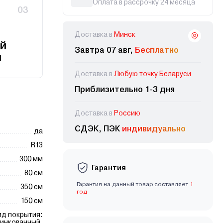
Оплата в рассрочку 24 месяца
03
Доставка в
Минск
й
Завтра 07 авг,
Бесплатно
и
Доставка в
Любую точку Беларуси
Приблизительно 1-3 дня
Доставка в
Россию
СДЭК, ПЭК
индивидуально
да
R13
300 мм
Гарантия
80 см
Гарантия на данный товар составляет
1
350 см
год
150 см
ид покрытия:
инкованный.