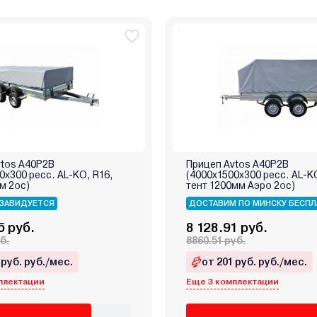
vtos A40P2B
Прицеп Avtos A40P2B
0х300 ресс. AL-KO, R16,
(4000х1500х300 ресс. AL-K
м 2ос)
тент 1200мм Аэро 2ос)
ЗАВИДУЕТСЯ
ДОСТАВИМ ПО МИНСКУ БЕСПЛ
5 руб.
8 128.91 руб.
б.
8860.51 руб.
 руб. руб./мес.
от 201 руб. руб./мес.
плектации
Еще 3 комплектации