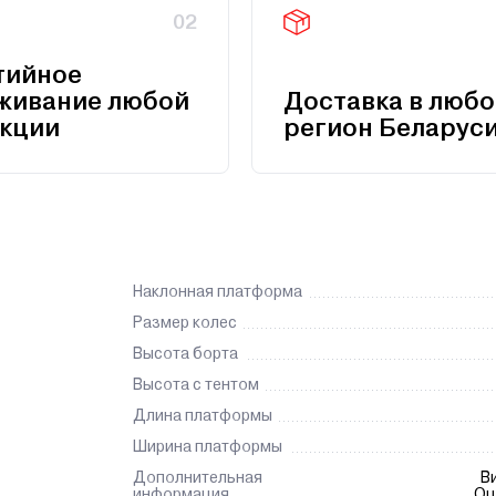
02
тийное
живание любой
Доставка в любо
кции
регион Беларус
Наклонная платформа
Размер колес
Высота борта
Высота с тентом
Длина платформы
Ширина платформы
Дополнительная
В
информация
Оц