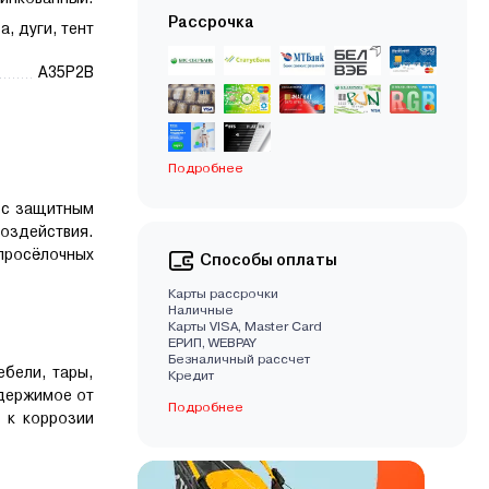
Рассрочка
а, дуги, тент
A35P2B
Подробнее
 с защитным
оздействия.
 просёлочных
Способы оплаты
Карты рассрочки
Наличные
Карты VISA, Master Card
EРИП, WEBPAY
Безналичный рассчет
бели, тары,
Кредит
одержимое от
Подробнее
 к коррозии