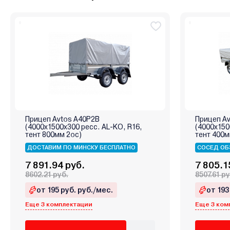
Прицеп Avtos A40P2B
Прицеп A
(4000х1500х300 ресс. AL-KO, R16,
(4000х150
тент 800мм 2ос)
тент 400м
ДОСТАВИМ ПО МИНСКУ БЕСПЛАТНО
СОСЕД ОБ
7 891.94 руб.
7 805.1
8602.21 руб.
8507.61 ру
от 195 руб. руб./мес.
от 193
Еще 3 комплектации
Еще 3 ком