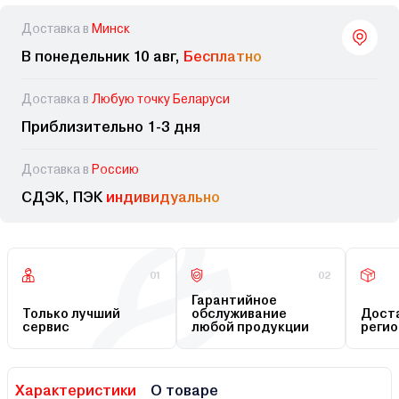
Доставка в
Минск
В понедельник 10 авг,
Бесплатно
Доставка в
Любую точку Беларуси
Приблизительно 1-3 дня
Доставка в
Россию
СДЭК, ПЭК
индивидуально
01
02
Гарантийное
Только лучший
обслуживание
Доста
сервис
любой продукции
регио
Характеристики
О товаре