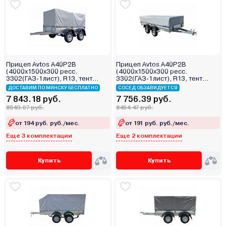
Прицеп Avtos A40P2B
Прицеп Avtos A40P2B
(4000х1500х300 ресс.
(4000х1500х300 ресс.
3302(ГАЗ-1лист), R13, тент
3302(ГАЗ-1лист), R13, тент
800мм 2ос)
400мм 2ос)
ДОСТАВИМ ПО МИНСКУ БЕСПЛАТНО
СОСЕД ОБЗАВИДУЕТСЯ
7 843.18 руб.
7 756.39 руб.
8549.07 руб.
8454.47 руб.
от 194 руб. руб./мес.
от 191 руб. руб./мес.
Еще 3 комплектации
Еще 2 комплектации
Купить
Купить