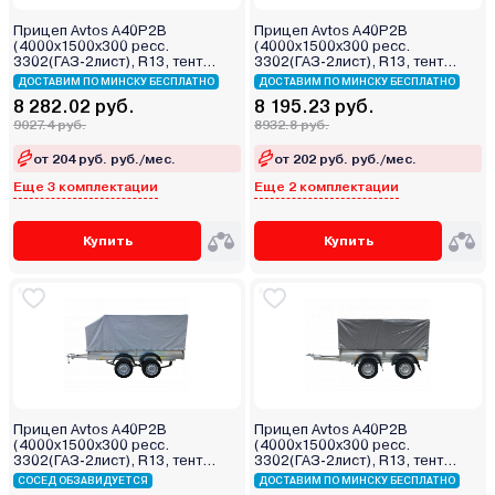
Прицеп Avtos A40P2B
Прицеп Avtos A40P2B
(4000х1500х300 ресс.
(4000х1500х300 ресс.
3302(ГАЗ-2лист), R13, тент
3302(ГАЗ-2лист), R13, тент
800мм 2ос)
400мм 2ос)
ДОСТАВИМ ПО МИНСКУ БЕСПЛАТНО
ДОСТАВИМ ПО МИНСКУ БЕСПЛАТНО
8 282.02 руб.
8 195.23 руб.
9027.4 руб.
8932.8 руб.
от 204 руб. руб./мес.
от 202 руб. руб./мес.
Еще 3 комплектации
Еще 2 комплектации
Купить
Купить
Прицеп Avtos A40P2B
Прицеп Avtos A40P2B
(4000х1500х300 ресс.
(4000х1500х300 ресс.
3302(ГАЗ-2лист), R13, тент
3302(ГАЗ-2лист), R13, тент
1200мм Аэро 2ос)
1200мм 2ос)
СОСЕД ОБЗАВИДУЕТСЯ
ДОСТАВИМ ПО МИНСКУ БЕСПЛАТНО