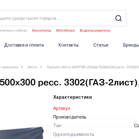
пулярно сейчас
Бензопилы
Мотоблоки
Водонагреватели
Двигатели мотоблоков
Опрыскиватели аккумуляторные
Доставка и оплата
Контакты
Статьи
Бренд
е прицепы
Avtos
Прицеп Avtos A35P2B (3500х1500х300 ресс. 3302(ГА
00х300 ресс. 3302(ГАЗ-2лист),
Характеристики
Артикул
Производитель
Тип
С
Грузоподъемность