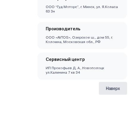
ООО “Гуд Моторс”, г. Минск, ул. Я.Коласа
63 3н
Производитель
ООО «AVTOS», Озерское ш., дом 55, г.
Коломна, Московская обл., РФ
Сервисный центр
ИП Прокофьев Д. А., Новополоцк
ул.Калинина 7 кв 34
Наверх