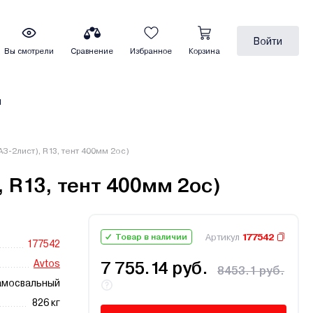
Войти
Вы смотрели
Сравнение
Избранное
Корзина
ы
З-2лист), R13, тент 400мм 2ос)
 R13, тент 400мм 2ос)
Артикул
177542
Товар в наличии
177542
Avtos
7 755.14 руб.
8453.1 руб.
амосвальный
826 кг