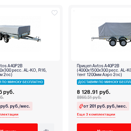
vtos A40P2B
Прицеп Avtos A40P2B
0х300 ресс. AL-KO, R16,
(4000х1500х300 ресс. AL-K
м 2ос)
тент 1200мм Аэро 2ос)
 ПО МИНСКУ БЕСПЛАТНО
ДОСТАВИМ ПО МИНСКУ БЕСПЛ
5 руб.
8 128.91 руб.
б.
8860.51 руб.
 руб. руб./мес.
от 201 руб. руб./мес.
плектации
Еще 3 комплектации