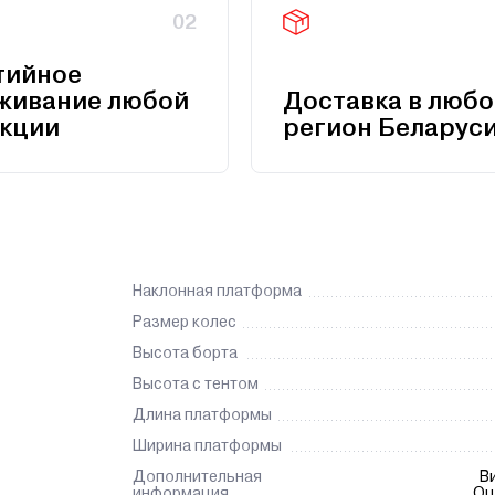
02
тийное
живание любой
Доставка в любо
кции
регион Беларус
Наклонная платформа
Размер колес
Высота борта
Высота с тентом
Длина платформы
Ширина платформы
Дополнительная
В
информация
Оц