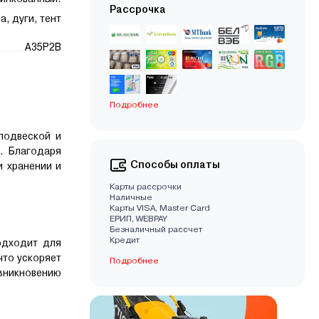
Рассрочка
а, дуги, тент
A35P2B
Подробнее
подвеской и
. Благодаря
Способы оплаты
и хранении и
Карты рассрочки
Наличные
Карты VISA, Master Card
EРИП, WEBPAY
Безналичный рассчет
Кредит
одходит для
что ускоряет
Подробнее
озникновению