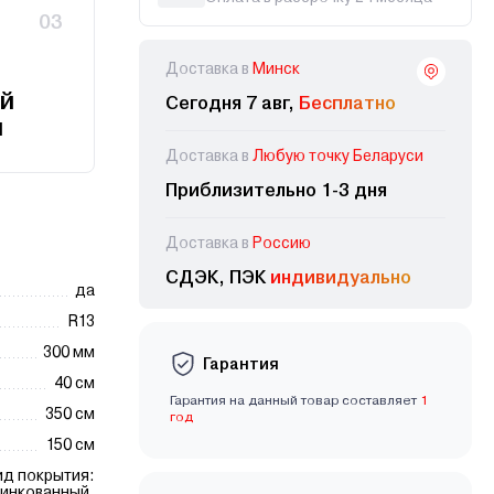
03
Доставка в
Минск
й
Сегодня 7 авг,
Бесплатно
и
Доставка в
Любую точку Беларуси
Приблизительно 1-3 дня
Доставка в
Россию
СДЭК, ПЭК
индивидуально
да
R13
300 мм
Гарантия
40 см
Гарантия на данный товар составляет
1
350 см
год
150 см
ид покрытия:
инкованный.