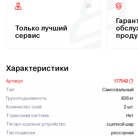
01
Гаран
Только лучший
обслу
сервис
проду
Характеристики
Артикул
177542
Тип
Самосвальный
Грузоподъемность
826 кг
Количество осей
2 шт.
Тормозная система
Нет
Тягово-сцепное устройство
сцепной шар
Тип подвески
рессорная