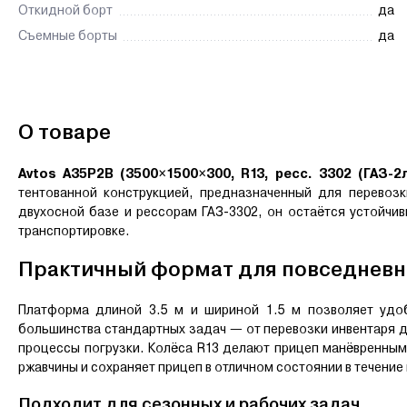
Откидной борт
да
Съемные борты
да
О товаре
Avtos A35P2B (3500×1500×300, R13, ресс. 3302 (ГАЗ-2
тентованной конструкцией, предназначенный для перевоз
двухосной базе и рессорам ГАЗ-3302, он остаётся устойчив
транспортировке.
Практичный формат для повседневн
Платформа длиной 3.5 м и шириной 1.5 м позволяет удо
большинства стандартных задач — от перевозки инвентаря д
процессы погрузки. Колёса R13 делают прицеп манёвренным 
ржавчины и сохраняет прицеп в отличном состоянии в течение
Подходит для сезонных и рабочих задач