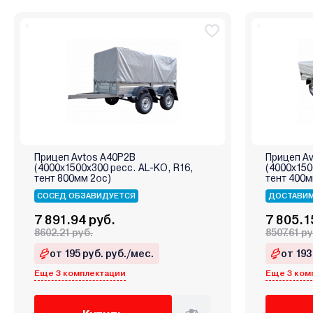
Прицеп Avtos A40P2B
Прицеп A
(4000х1500х300 ресс. AL-KO, R16,
(4000х150
тент 800мм 2ос)
тент 400м
СОСЕД ОБЗАВИДУЕТСЯ
ДОСТАВИМ
7 891.94 руб.
7 805.1
8602.21 руб.
8507.61 ру
от 195 руб. руб./мес.
от 193
Еще 3 комплектации
Еще 3 ком