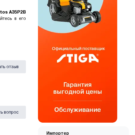
vtos A35P2B
йтесь в его
ать отзыв
ь вопрос
Импортер